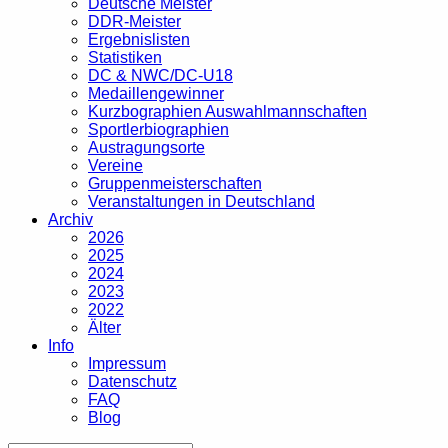
Deutsche Meister
DDR-Meister
Ergebnislisten
Statistiken
DC & NWC/DC-U18
Medaillengewinner
Kurzbographien Auswahlmannschaften
Sportlerbiographien
Austragungsorte
Vereine
Gruppenmeisterschaften
Veranstaltungen in Deutschland
Archiv
2026
2025
2024
2023
2022
Älter
Info
Impressum
Datenschutz
FAQ
Blog