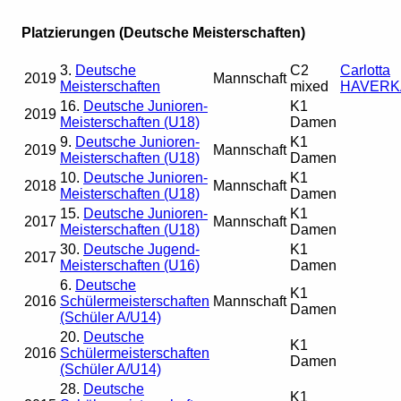
Platzierungen (Deutsche Meisterschaften)
3.
Deutsche
C2
Carlotta
2019
Mannschaft
Meisterschaften
mixed
HAVERK
16.
Deutsche Junioren-
K1
2019
Meisterschaften (U18)
Damen
9.
Deutsche Junioren-
K1
2019
Mannschaft
Meisterschaften (U18)
Damen
10.
Deutsche Junioren-
K1
2018
Mannschaft
Meisterschaften (U18)
Damen
15.
Deutsche Junioren-
K1
2017
Mannschaft
Meisterschaften (U18)
Damen
30.
Deutsche Jugend-
K1
2017
Meisterschaften (U16)
Damen
6.
Deutsche
K1
2016
Schülermeisterschaften
Mannschaft
Damen
(Schüler A/U14)
20.
Deutsche
K1
2016
Schülermeisterschaften
Damen
(Schüler A/U14)
28.
Deutsche
K1