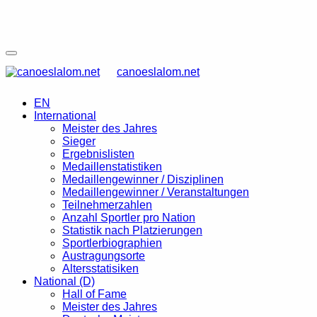
canoeslalom.net
EN
International
Meister des Jahres
Sieger
Ergebnislisten
Medaillenstatistiken
Medaillengewinner / Disziplinen
Medaillengewinner / Veranstaltungen
Teilnehmerzahlen
Anzahl Sportler pro Nation
Statistik nach Platzierungen
Sportlerbiographien
Austragungsorte
Altersstatisiken
National (D)
Hall of Fame
Meister des Jahres