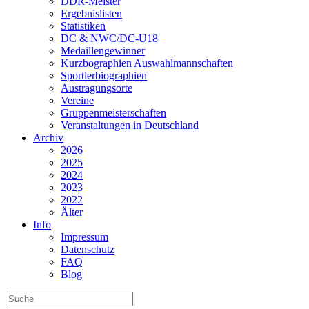
DDR-Meister
Ergebnislisten
Statistiken
DC & NWC/DC-U18
Medaillengewinner
Kurzbographien Auswahlmannschaften
Sportlerbiographien
Austragungsorte
Vereine
Gruppenmeisterschaften
Veranstaltungen in Deutschland
Archiv
2026
2025
2024
2023
2022
Älter
Info
Impressum
Datenschutz
FAQ
Blog