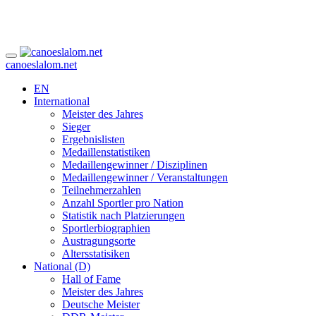
canoeslalom.net
EN
International
Meister des Jahres
Sieger
Ergebnislisten
Medaillenstatistiken
Medaillengewinner / Disziplinen
Medaillengewinner / Veranstaltungen
Teilnehmerzahlen
Anzahl Sportler pro Nation
Statistik nach Platzierungen
Sportlerbiographien
Austragungsorte
Altersstatisiken
National (D)
Hall of Fame
Meister des Jahres
Deutsche Meister