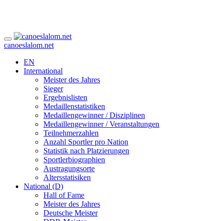
canoeslalom.net
EN
International
Meister des Jahres
Sieger
Ergebnislisten
Medaillenstatistiken
Medaillengewinner / Disziplinen
Medaillengewinner / Veranstaltungen
Teilnehmerzahlen
Anzahl Sportler pro Nation
Statistik nach Platzierungen
Sportlerbiographien
Austragungsorte
Altersstatisiken
National (D)
Hall of Fame
Meister des Jahres
Deutsche Meister