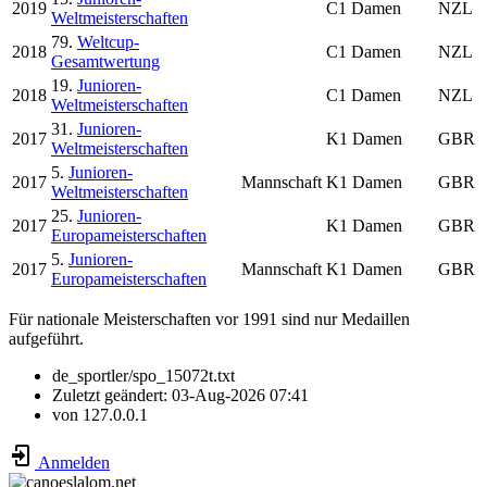
2019
C1 Damen
NZL
Weltmeisterschaften
79.
Weltcup-
2018
C1 Damen
NZL
Gesamtwertung
19.
Junioren-
2018
C1 Damen
NZL
Weltmeisterschaften
31.
Junioren-
2017
K1 Damen
GBR
Weltmeisterschaften
5.
Junioren-
2017
Mannschaft
K1 Damen
GBR
Weltmeisterschaften
25.
Junioren-
2017
K1 Damen
GBR
Europameisterschaften
5.
Junioren-
2017
Mannschaft
K1 Damen
GBR
Europameisterschaften
Für nationale Meisterschaften vor 1991 sind nur Medaillen
aufgeführt.
de_sportler/spo_15072t.txt
Zuletzt geändert:
03-Aug-2026 07:41
von
127.0.0.1
Anmelden