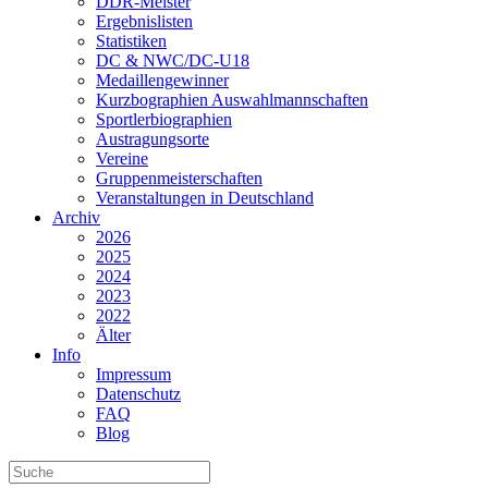
DDR-Meister
Ergebnislisten
Statistiken
DC & NWC/DC-U18
Medaillengewinner
Kurzbographien Auswahlmannschaften
Sportlerbiographien
Austragungsorte
Vereine
Gruppenmeisterschaften
Veranstaltungen in Deutschland
Archiv
2026
2025
2024
2023
2022
Älter
Info
Impressum
Datenschutz
FAQ
Blog