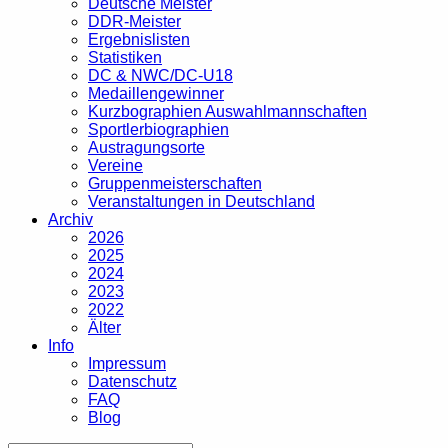
Deutsche Meister
DDR-Meister
Ergebnislisten
Statistiken
DC & NWC/DC-U18
Medaillengewinner
Kurzbographien Auswahlmannschaften
Sportlerbiographien
Austragungsorte
Vereine
Gruppenmeisterschaften
Veranstaltungen in Deutschland
Archiv
2026
2025
2024
2023
2022
Älter
Info
Impressum
Datenschutz
FAQ
Blog