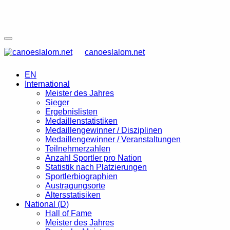
canoeslalom.net
EN
International
Meister des Jahres
Sieger
Ergebnislisten
Medaillenstatistiken
Medaillengewinner / Disziplinen
Medaillengewinner / Veranstaltungen
Teilnehmerzahlen
Anzahl Sportler pro Nation
Statistik nach Platzierungen
Sportlerbiographien
Austragungsorte
Altersstatisiken
National (D)
Hall of Fame
Meister des Jahres