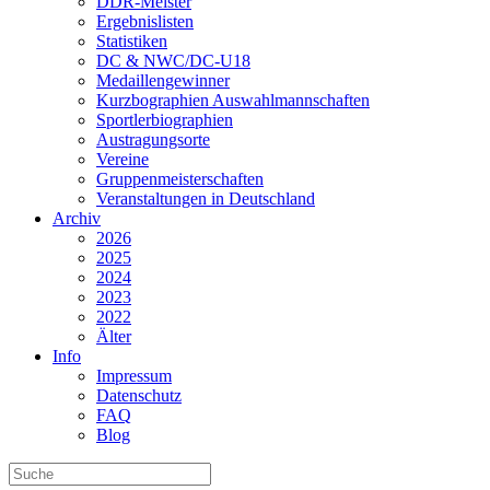
DDR-Meister
Ergebnislisten
Statistiken
DC & NWC/DC-U18
Medaillengewinner
Kurzbographien Auswahlmannschaften
Sportlerbiographien
Austragungsorte
Vereine
Gruppenmeisterschaften
Veranstaltungen in Deutschland
Archiv
2026
2025
2024
2023
2022
Älter
Info
Impressum
Datenschutz
FAQ
Blog