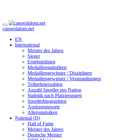
canoeslalom.net
EN
International
Meister des Jahres
Sieger
Ergebnislisten
Medaillenstatistiken
Medaillengewinner / Disziplinen
Medaillengewinner / Veranstaltungen
Teilnehmerzahlen
Anzahl Sportler pro Nation
Statistik nach Platzierungen
Sportlerbiographien
Austragungsorte
Altersstatisiken
National (D)
Hall of Fame
Meister des Jahres
Deutsche Meister