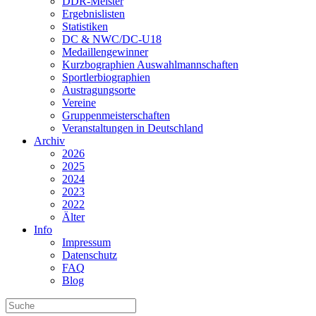
DDR-Meister
Ergebnislisten
Statistiken
DC & NWC/DC-U18
Medaillengewinner
Kurzbographien Auswahlmannschaften
Sportlerbiographien
Austragungsorte
Vereine
Gruppenmeisterschaften
Veranstaltungen in Deutschland
Archiv
2026
2025
2024
2023
2022
Älter
Info
Impressum
Datenschutz
FAQ
Blog