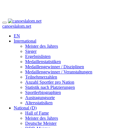
canoeslalom.net
EN
International
Meister des Jahres
Sieger
Ergebnislisten
Medaillenstatistiken
Medaillengewinner / Disziplinen
Medaillengewinner / Veranstaltungen
Teilnehmerzahlen
Anzahl Sportler pro Nation
Statistik nach Platzierungen
Sportlerbiographien
Austragungsorte
Altersstatisiken
National (D)
Hall of Fame
Meister des Jahres
Deutsche Meister