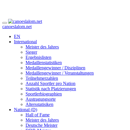
canoeslalom.net
EN
International
Meister des Jahres
Sieger
Ergebnislisten
Medaillenstatistiken
Medaillengewinner / Disziplinen
Medaillengewinner / Veranstaltungen
Teilnehmerzahlen
Anzahl Sportler pro Nation
Statistik nach Platzierungen
Sportlerbiographien
Austragungsorte
Altersstatisiken
National (D)
Hall of Fame
Meister des Jahres
Deutsche Meister