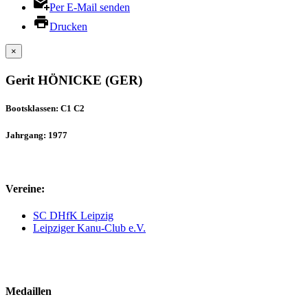
Per E-Mail senden
Drucken
×
Gerit HÖNICKE (GER)
Bootsklassen: C1 C2
Jahrgang: 1977
Vereine:
SC DHfK Leipzig
Leipziger Kanu-Club e.V.
Medaillen