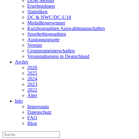
DDR-Meister
Ergebnislisten
Statistiken
DC & NWC/DC-U18
Medaillengewinner
Kurzbographien Auswahlmannschaften
Sportlerbiographien
Austragungsorte
Vereine
Gruppenmeisterschaften
Veranstaltungen in Deutschland
Archiv
2026
2025
2024
2023
2022
Älter
Info
Impressum
Datenschutz
FAQ
Blog