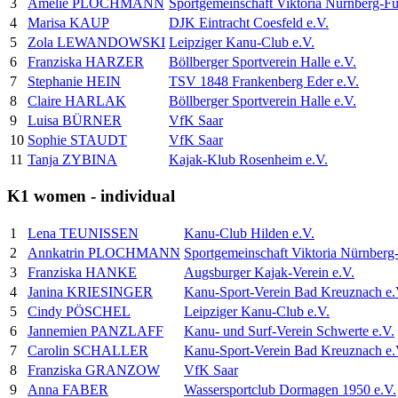
3
Amelie PLOCHMANN
Sportgemeinschaft Viktoria Nürnberg-Fü
4
Marisa KAUP
DJK Eintracht Coesfeld e.V.
5
Zola LEWANDOWSKI
Leipziger Kanu-Club e.V.
6
Franziska HARZER
Böllberger Sportverein Halle e.V.
7
Stephanie HEIN
TSV 1848 Frankenberg Eder e.V.
8
Claire HARLAK
Böllberger Sportverein Halle e.V.
9
Luisa BÜRNER
VfK Saar
10
Sophie STAUDT
VfK Saar
11
Tanja ZYBINA
Kajak-Klub Rosenheim e.V.
K1 women - individual
1
Lena TEUNISSEN
Kanu-Club Hilden e.V.
2
Annkatrin PLOCHMANN
Sportgemeinschaft Viktoria Nürnberg-
3
Franziska HANKE
Augsburger Kajak-Verein e.V.
4
Janina KRIESINGER
Kanu-Sport-Verein Bad Kreuznach e.
5
Cindy PÖSCHEL
Leipziger Kanu-Club e.V.
6
Jannemien PANZLAFF
Kanu- und Surf-Verein Schwerte e.V.
7
Carolin SCHALLER
Kanu-Sport-Verein Bad Kreuznach e.
8
Franziska GRANZOW
VfK Saar
9
Anna FABER
Wassersportclub Dormagen 1950 e.V.