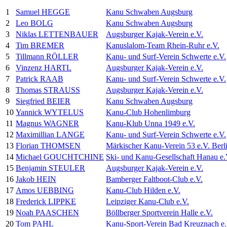
1
Samuel HEGGE
Kanu Schwaben Augsburg
2
Leo BOLG
Kanu Schwaben Augsburg
3
Niklas LETTENBAUER
Augsburger Kajak-Verein e.V.
4
Tim BREMER
Kanuslalom-Team Rhein-Ruhr e.V.
5
Tillmann RÖLLER
Kanu- und Surf-Verein Schwerte e.V.
6
Vinzenz HARTL
Augsburger Kajak-Verein e.V.
7
Patrick RAAB
Kanu- und Surf-Verein Schwerte e.V.
8
Thomas STRAUSS
Augsburger Kajak-Verein e.V.
9
Siegfried BEIER
Kanu Schwaben Augsburg
10
Yannick WYTELUS
Kanu-Club Hohenlimburg
11
Magnus WAGNER
Kanu-Klub Unna 1949 e.V.
12
Maximillian LANGE
Kanu- und Surf-Verein Schwerte e.V.
13
Florian THOMSEN
Märkischer Kanu-Verein 53 e.V. Berl
14
Michael GOUCHTCHINE
Ski- und Kanu-Gesellschaft Hanau e.
15
Benjamin STEULER
Augsburger Kajak-Verein e.V.
16
Jakob HEIN
Bamberger Faltboot-Club e.V.
17
Amos UEBBING
Kanu-Club Hilden e.V.
18
Frederick LIPPKE
Leipziger Kanu-Club e.V.
19
Noah PAASCHEN
Böllberger Sportverein Halle e.V.
20
Tom PAHL
Kanu-Sport-Verein Bad Kreuznach e.