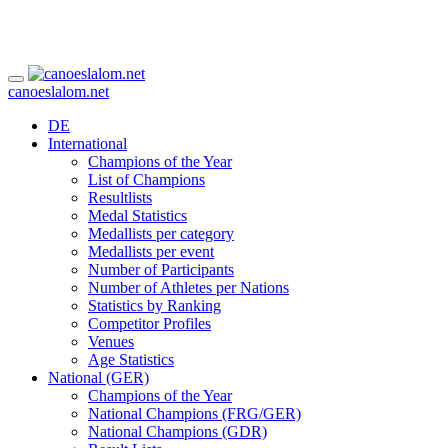
canoeslalom.net
DE
International
Champions of the Year
List of Champions
Resultlists
Medal Statistics
Medallists per category
Medallists per event
Number of Participants
Number of Athletes per Nations
Statistics by Ranking
Competitor Profiles
Venues
Age Statistics
National (GER)
Champions of the Year
National Champions (FRG/GER)
National Champions (GDR)