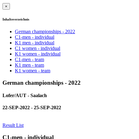
×
Inhaltsverzeichnis
German championships - 2022
C1-men - individual
K1 men - individual
C1 women - individual
K1 women - individual
C1-men - team
K1 men - team
K1 women - team
German championships - 2022
Lofer/AUT - Saalach
22-SEP-2022 - 25-SEP-2022
Result List
C1-men - individual