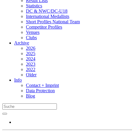
Result Lists
Statistics
DC & NWC/DC-U18
International Medallists
Short Profiles National Team
Competitor Profiles
Venues
Clubs
Archive
2026
2025
2024
2023
2022
Older
Info
Contact + Imprint
Data Protection
Blog