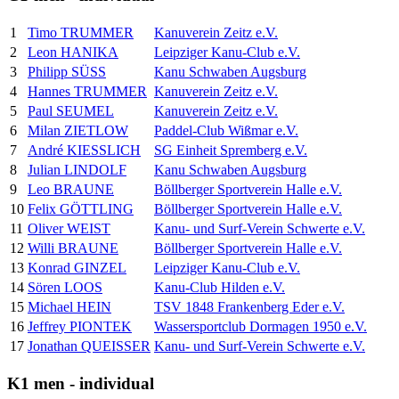
1
Timo TRUMMER
Kanuverein Zeitz e.V.
2
Leon HANIKA
Leipziger Kanu-Club e.V.
3
Philipp SÜSS
Kanu Schwaben Augsburg
4
Hannes TRUMMER
Kanuverein Zeitz e.V.
5
Paul SEUMEL
Kanuverein Zeitz e.V.
6
Milan ZIETLOW
Paddel-Club Wißmar e.V.
7
André KIESSLICH
SG Einheit Spremberg e.V.
8
Julian LINDOLF
Kanu Schwaben Augsburg
9
Leo BRAUNE
Böllberger Sportverein Halle e.V.
10
Felix GÖTTLING
Böllberger Sportverein Halle e.V.
11
Oliver WEIST
Kanu- und Surf-Verein Schwerte e.V.
12
Willi BRAUNE
Böllberger Sportverein Halle e.V.
13
Konrad GINZEL
Leipziger Kanu-Club e.V.
14
Sören LOOS
Kanu-Club Hilden e.V.
15
Michael HEIN
TSV 1848 Frankenberg Eder e.V.
16
Jeffrey PIONTEK
Wassersportclub Dormagen 1950 e.V.
17
Jonathan QUEISSER
Kanu- und Surf-Verein Schwerte e.V.
K1 men - individual