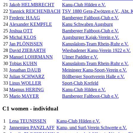
21
Jakob HELMBRECHT
Kanu-Club Hilden e.V.
22
Yannick REICHENBACH
TSV 1880 Gera-Zwötzen e.V., Abt. 
23
Frederic HAAG
Bamberger Faltboot-Club e.V.
24
Alexander KEMPFLE
Kanu Schwaben Augsburg
25
Joshua OTT
Bamberger Faltboot-Club e.V.
26
Michal KLOS
Augsburger Kajak-Verein e.V.
27
Jan PLÖNISSEN
Kanuslalom-Team Rhein-Ruhr e.V.
28
David ZIEBARTH
Wiesbadener Kanu-Verein 1922 e.V.
29
Manuel LOHRMANN
Ulmer Paddler e.V.
30
Tobias KUHN
Kanuslalom-Team Rhein-Ruhr e.V.
31
Jonathan DAUB
Meininger Kanu-Sport-Verein e.V.
32
Julian SCHWARZ
Böllberger Sportverein Halle e.V.
33
Linus WOLLER
Sport-Club Krefeld
34
Magnus HERING
Kanu-Club Hilden e.V.
35
Mario MAYER
Bamberger Faltboot-Club e.V.
C1 women - individual
1
Lena TEUNISSEN
Kanu-Club Hilden e.V.
2
Jannemien PANZLAFF
Kanu- und Surf-Verein Schwerte e.V.