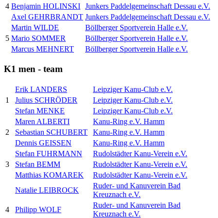
4
Benjamin HOLINSKI
Junkers Paddelgemeinschaft Dessau e.V.
Axel GEHRBRANDT
Junkers Paddelgemeinschaft Dessau e.V.
Martin WILDE
Böllberger Sportverein Halle e.V.
5
Mario SOMMER
Böllberger Sportverein Halle e.V.
Marcus MEHNERT
Böllberger Sportverein Halle e.V.
K1 men - team
Erik LANDERS
Leipziger Kanu-Club e.V.
1
Julius SCHRÖDER
Leipziger Kanu-Club e.V.
Stefan MENKE
Leipziger Kanu-Club e.V.
Maren ALBERTI
Kanu-Ring e.V. Hamm
2
Sebastian SCHUBERT
Kanu-Ring e.V. Hamm
Dennis GEISSEN
Kanu-Ring e.V. Hamm
Stefan FUHRMANN
Rudolstädter Kanu-Verein e.V.
3
Stefan BEMM
Rudolstädter Kanu-Verein e.V.
Matthias KOMAREK
Rudolstädter Kanu-Verein e.V.
Ruder- und Kanuverein Bad
Natalie LEIBROCK
Kreuznach e.V.
Ruder- und Kanuverein Bad
4
Philipp WOLF
Kreuznach e.V.