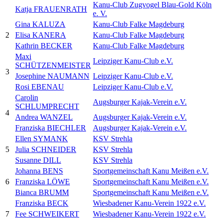
Kanu-Club Zugvogel Blau-Gold Köln
Katja FRAUENRATH
e. V.
Gina KALUZA
Kanu-Club Falke Magdeburg
2
Elisa KANERA
Kanu-Club Falke Magdeburg
Kathrin BECKER
Kanu-Club Falke Magdeburg
Maxi
Leipziger Kanu-Club e.V.
SCHÜTZENMEISTER
3
Josephine NAUMANN
Leipziger Kanu-Club e.V.
Rosi EBENAU
Leipziger Kanu-Club e.V.
Carolin
Augsburger Kajak-Verein e.V.
SCHLUMPRECHT
4
Andrea WANZEL
Augsburger Kajak-Verein e.V.
Franziska BIECHLER
Augsburger Kajak-Verein e.V.
Ellen SYMANK
KSV Strehla
5
Julia SCHNEIDER
KSV Strehla
Susanne DILL
KSV Strehla
Johanna BENS
Sportgemeinschaft Kanu Meißen e.V.
6
Franziska LÖWE
Sportgemeinschaft Kanu Meißen e.V.
Bianca BRUMM
Sportgemeinschaft Kanu Meißen e.V.
Franziska BECK
Wiesbadener Kanu-Verein 1922 e.V.
7
Fee SCHWEIKERT
Wiesbadener Kanu-Verein 1922 e.V.