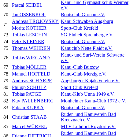
Kanu- und Gymnastikclub Weimar
69
Pascal SEIDEL
e.V.
70
Jan OSSENKOP
Bootsclub Gronau e.V.
Andreas TROJOVSKY
Kanu Schwaben Augsburg
71
Moritz KÖTHER
Sport-Club Krefeld
73
Tobias LESCHIN
SG Einheit Spremberg e.V.
74
Felix KLEINER
Bootsclub Gronau e.V.
75
Thomas WEHREN
Kanuclub Nette Plaidt e.V.
Kanu- und Surf-Verein Schwerte
76
Tobias WIEGAND
e.V.
77
Tobias MÖLLER
Kanu-Club Bützow
78
Manuel HOFFELD
Kanu-Club Merzig e.V.
79
Andreas SCHARPF
Augsburger Kajak-Verein e.V.
80
Philipp SCHULZ
Sport-Club Krefeld
81
Tobias PATGE
Kanu-Klub Unna 1949 e.V.
82
Kay PALLENBERG
Monheimer Kanu-Club 1972 e.V.
83
Fabian KUPKA
Bootsclub Gronau e.V.
Ruder- und Kanuverein Bad
84
Christian STAAB
Kreuznach e.V.
85
Marcel WÜRFEL
MTV Luhdorf-Roydorf e.V.
Ruder- und Kanuverein Bad
86
Etienne DIETRICH