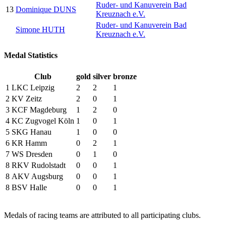
Ruder- und Kanuverein Bad
13
Dominique DUNS
Kreuznach e.V.
Ruder- und Kanuverein Bad
Simone HUTH
Kreuznach e.V.
Medal Statistics
Club
gold
silver
bronze
1
LKC Leipzig
2
2
1
2
KV Zeitz
2
0
1
3
KCF Magdeburg
1
2
0
4
KC Zugvogel Köln
1
0
1
5
SKG Hanau
1
0
0
6
KR Hamm
0
2
1
7
WS Dresden
0
1
0
8
RKV Rudolstadt
0
0
1
8
AKV Augsburg
0
0
1
8
BSV Halle
0
0
1
Medals of racing teams are attributed to all participating clubs.