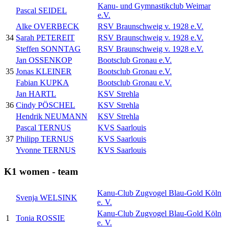
Kanu- und Gymnastikclub Weimar
Pascal SEIDEL
e.V.
Alke OVERBECK
RSV Braunschweig v. 1928 e.V.
34
Sarah PETEREIT
RSV Braunschweig v. 1928 e.V.
Steffen SONNTAG
RSV Braunschweig v. 1928 e.V.
Jan OSSENKOP
Bootsclub Gronau e.V.
35
Jonas KLEINER
Bootsclub Gronau e.V.
Fabian KUPKA
Bootsclub Gronau e.V.
Jan HARTL
KSV Strehla
36
Cindy PÖSCHEL
KSV Strehla
Hendrik NEUMANN
KSV Strehla
Pascal TERNUS
KVS Saarlouis
37
Philipp TERNUS
KVS Saarlouis
Yvonne TERNUS
KVS Saarlouis
K1 women - team
Kanu-Club Zugvogel Blau-Gold Köln
Svenja WELSINK
e. V.
Kanu-Club Zugvogel Blau-Gold Köln
1
Tonia ROSSIE
e. V.