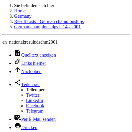
Sie befinden sich hier
Home
Germany
Result Lists - German championships
German championships U14 - 2001
en_national:result:dschm2001
Quelltext anzeigen
Links hierher
Nach oben
Teilen per
Teilen per...
Twitter
LinkedIn
Facebook
Telegram
Per E-Mail senden
Drucken