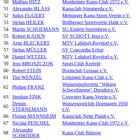
50
Mathias HITZ
Monheimer Kanu-Club 1972 e.V.
51
Alexander BLÄSS
Kanuclub Sömmerda e.V.
52
Julius EGGERT
Meininger Kanu-Sport-Verein e.V.
53
Stefan HEILEK
Böllberger Sportverein Halle e.V.
54
Martin SCHOEMANN
SG Einheit Spremberg e.V.
55
Robert KADEN
SV SCHOTT Jena e.V.
56
Arne BLECKERT
MTV Luhdorf-Roydorf e.V.
57
Stefan MÜLLER
SV Concordia Erfurt
58
Daniel WETZEL
MTV Luhdorf-Roydorf e.V.
59
Jens MROSZCZOK
Sport-Club Krefeld
60
Robert STEIN
Bootsclub Gronau e.V.
61
Tim WENZEL
Leipziger Kanu-Club e.V.
Wassersportverein "Wiking
62
Philipp FRANZ
Schweifsterne" Dresden e.V.
63
Stephan FINK
Coswiger Kanu-Verein e.V.
Dennis
Wassersportclub Dormagen 1950
65
STERNEMANN
e.V.
66
Florian MANNHEIM
Kanuclub Nette Plaidt e.V.
67
Nicolai PESCHEL
Monheimer Kanu-Club 1972 e.V.
Alexander
68
Kanu-Club Bützow
SCHRÖDER