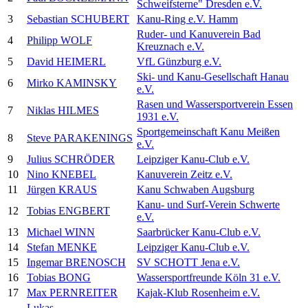
Schweifsterne" Dresden e.V.
3
Sebastian SCHUBERT
Kanu-Ring e.V. Hamm
Ruder- und Kanuverein Bad
4
Philipp WOLF
Kreuznach e.V.
5
David HEIMERL
VfL Günzburg e.V.
Ski- und Kanu-Gesellschaft Hanau
6
Mirko KAMINSKY
e.V.
Rasen und Wassersportverein Essen
7
Niklas HILMES
1931 e.V.
Sportgemeinschaft Kanu Meißen
8
Steve PARAKENINGS
e.V.
9
Julius SCHRÖDER
Leipziger Kanu-Club e.V.
10
Nino KNEBEL
Kanuverein Zeitz e.V.
11
Jürgen KRAUS
Kanu Schwaben Augsburg
Kanu- und Surf-Verein Schwerte
12
Tobias ENGBERT
e.V.
13
Michael WINN
Saarbrücker Kanu-Club e.V.
14
Stefan MENKE
Leipziger Kanu-Club e.V.
15
Ingemar BRENOSCH
SV SCHOTT Jena e.V.
16
Tobias BONG
Wassersportfreunde Köln 31 e.V.
17
Max PERNREITER
Kajak-Klub Rosenheim e.V.
Lukas