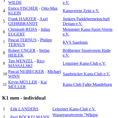
3
WILDE
e.V.
Enrico FISCHER
-
Otto-Max
4
Kanuverein Zeitz e.V.
KLEIN
Frank HARZER
-
Axel
Junkers Paddelgemeinschaft
5
GEHRBRANDT
Dessau e.V.
Christoph REISS
-
Julius
Meininger Kanu-Sport-Verein
6
EGGERT
e.V.
Pascal TERNUS
-
Philipp
7
KVS Saarlouis
TERNUS
Robert UNGER
-
Stefan
Böllberger Sportverein Halle
8
HEILEK
e.V.
Tim WENZEL
-
Rico
9
Leipziger Kanu-Club e.V.
MASSALSKI
Pascal NEIBECKER
-
Michael
10
Saarbrücker Kanu-Club e.V.
WINN
Kevin MÜLLER
-
Kai
11
Kanu-Club Falke Magdeburg
MÜLLER
K1 men - individual
1
Erik LANDERS
Leipziger Kanu-Club e.V.
Wassersportverein "Wiking
2
Paul BÖCKELMANN