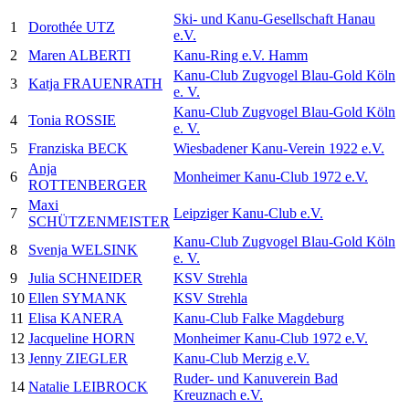
Ski- und Kanu-Gesellschaft Hanau
1
Dorothée UTZ
e.V.
2
Maren ALBERTI
Kanu-Ring e.V. Hamm
Kanu-Club Zugvogel Blau-Gold Köln
3
Katja FRAUENRATH
e. V.
Kanu-Club Zugvogel Blau-Gold Köln
4
Tonia ROSSIE
e. V.
5
Franziska BECK
Wiesbadener Kanu-Verein 1922 e.V.
Anja
6
Monheimer Kanu-Club 1972 e.V.
ROTTENBERGER
Maxi
7
Leipziger Kanu-Club e.V.
SCHÜTZENMEISTER
Kanu-Club Zugvogel Blau-Gold Köln
8
Svenja WELSINK
e. V.
9
Julia SCHNEIDER
KSV Strehla
10
Ellen SYMANK
KSV Strehla
11
Elisa KANERA
Kanu-Club Falke Magdeburg
12
Jacqueline HORN
Monheimer Kanu-Club 1972 e.V.
13
Jenny ZIEGLER
Kanu-Club Merzig e.V.
Ruder- und Kanuverein Bad
14
Natalie LEIBROCK
Kreuznach e.V.