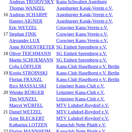
Andreas TROJOVSKY
Kanu Schwaben Augsburg
Thomas WANZEL
Augsburger Kajak-Verein e.V.
16
Andreas SCHARPF
Augsburger Kajak-Verein e.V.
Hannes AIGNER
Augsburger Kajak-Verein e.V.
Eric WETZEL
Coswiger Kanu-Verein e.V.
17
Stephan FINK
Coswiger Kanu-Verein e.V.
Alexander LUX
Coswiger Kanu-Verein e.V.
Anne ROSENTRETER
SG Einheit Spremberg e.V.
18
Oliver TEICHMANN
SG Einheit Spremberg e.V.
Martin SCHOEMANN
SG Einheit Spremberg e.V.
Colja LÖFFLER
Kanu-Club Haselhorst e.V. Berlin
19
Kostja STROINSKI
Kanu-Club Haselhorst e.V. Berlin
Florian FRANZL
Kanu-Club Haselhorst e.V. Berlin
Rico MASSALSKI
Leipziger Kanu-Club e.V.
20
Wienke BÜRGER
Leipziger Kanu-Club e.V.
Tim WENZEL
Leipziger Kanu-Club e.V.
Marcel WÜRFEL
MTV Luhdorf-Roydorf e.V.
21
Daniel WETZEL
MTV Luhdorf-Roydorf e.V.
Arne BLECKERT
MTV Luhdorf-Roydorf e.V.
Katharina LOTZEN
Kanuclub Nette Plaidt e.V.
22
Florian MANNHEIM
Kanuclub Nette Plaidt e.V.