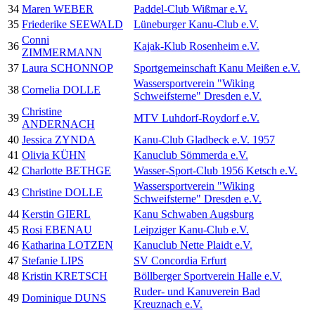
34
Maren WEBER
Paddel-Club Wißmar e.V.
35
Friederike SEEWALD
Lüneburger Kanu-Club e.V.
Conni
36
Kajak-Klub Rosenheim e.V.
ZIMMERMANN
37
Laura SCHONNOP
Sportgemeinschaft Kanu Meißen e.V.
Wassersportverein "Wiking
38
Cornelia DOLLE
Schweifsterne" Dresden e.V.
Christine
39
MTV Luhdorf-Roydorf e.V.
ANDERNACH
40
Jessica ZYNDA
Kanu-Club Gladbeck e.V. 1957
41
Olivia KÜHN
Kanuclub Sömmerda e.V.
42
Charlotte BETHGE
Wasser-Sport-Club 1956 Ketsch e.V.
Wassersportverein "Wiking
43
Christine DOLLE
Schweifsterne" Dresden e.V.
44
Kerstin GIERL
Kanu Schwaben Augsburg
45
Rosi EBENAU
Leipziger Kanu-Club e.V.
46
Katharina LOTZEN
Kanuclub Nette Plaidt e.V.
47
Stefanie LIPS
SV Concordia Erfurt
48
Kristin KRETSCH
Böllberger Sportverein Halle e.V.
Ruder- und Kanuverein Bad
49
Dominique DUNS
Kreuznach e.V.