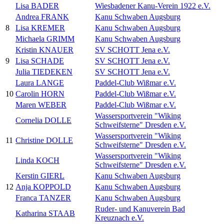
Lisa BADER
Wiesbadener Kanu-Verein 1922 e.V.
Andrea FRANK
Kanu Schwaben Augsburg
8
Lisa KREMER
Kanu Schwaben Augsburg
Michaela GRIMM
Kanu Schwaben Augsburg
Kristin KNAUER
SV SCHOTT Jena e.V.
9
Lisa SCHADE
SV SCHOTT Jena e.V.
Julia TIEDEKEN
SV SCHOTT Jena e.V.
Laura LANGE
Paddel-Club Wißmar e.V.
10
Carolin HORN
Paddel-Club Wißmar e.V.
Maren WEBER
Paddel-Club Wißmar e.V.
Wassersportverein "Wiking
Cornelia DOLLE
Schweifsterne" Dresden e.V.
Wassersportverein "Wiking
11
Christine DOLLE
Schweifsterne" Dresden e.V.
Wassersportverein "Wiking
Linda KOCH
Schweifsterne" Dresden e.V.
Kerstin GIERL
Kanu Schwaben Augsburg
12
Anja KOPPOLD
Kanu Schwaben Augsburg
Franca TANZER
Kanu Schwaben Augsburg
Ruder- und Kanuverein Bad
Katharina STAAB
Kreuznach e.V.