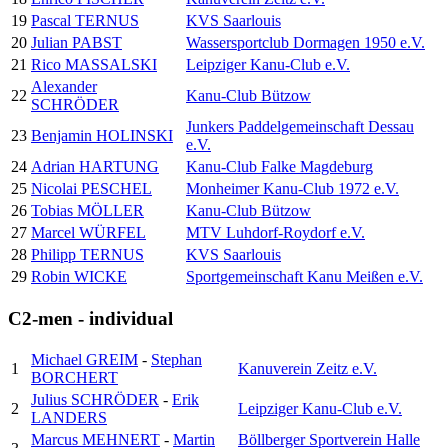
19
Pascal TERNUS
KVS Saarlouis
20
Julian PABST
Wassersportclub Dormagen 1950 e.V.
21
Rico MASSALSKI
Leipziger Kanu-Club e.V.
Alexander
22
Kanu-Club Bützow
SCHRÖDER
Junkers Paddelgemeinschaft Dessau
23
Benjamin HOLINSKI
e.V.
24
Adrian HARTUNG
Kanu-Club Falke Magdeburg
25
Nicolai PESCHEL
Monheimer Kanu-Club 1972 e.V.
26
Tobias MÖLLER
Kanu-Club Bützow
27
Marcel WÜRFEL
MTV Luhdorf-Roydorf e.V.
28
Philipp TERNUS
KVS Saarlouis
29
Robin WICKE
Sportgemeinschaft Kanu Meißen e.V.
C2-men - individual
Michael GREIM
-
Stephan
1
Kanuverein Zeitz e.V.
BORCHERT
Julius SCHRÖDER
-
Erik
2
Leipziger Kanu-Club e.V.
LANDERS
Marcus MEHNERT
-
Martin
Böllberger Sportverein Halle