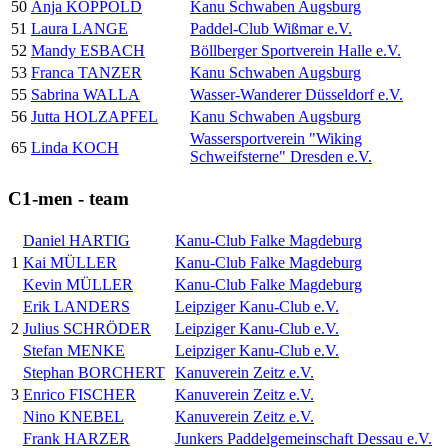
50
Anja KOPPOLD
Kanu Schwaben Augsburg
51
Laura LANGE
Paddel-Club Wißmar e.V.
52
Mandy ESBACH
Böllberger Sportverein Halle e.V.
53
Franca TANZER
Kanu Schwaben Augsburg
55
Sabrina WALLA
Wasser-Wanderer Düsseldorf e.V.
56
Jutta HOLZAPFEL
Kanu Schwaben Augsburg
Wassersportverein "Wiking
65
Linda KOCH
Schweifsterne" Dresden e.V.
C1-men - team
Daniel HARTIG
Kanu-Club Falke Magdeburg
1
Kai MÜLLER
Kanu-Club Falke Magdeburg
Kevin MÜLLER
Kanu-Club Falke Magdeburg
Erik LANDERS
Leipziger Kanu-Club e.V.
2
Julius SCHRÖDER
Leipziger Kanu-Club e.V.
Stefan MENKE
Leipziger Kanu-Club e.V.
Stephan BORCHERT
Kanuverein Zeitz e.V.
3
Enrico FISCHER
Kanuverein Zeitz e.V.
Nino KNEBEL
Kanuverein Zeitz e.V.
Frank HARZER
Junkers Paddelgemeinschaft Dessau e.V.