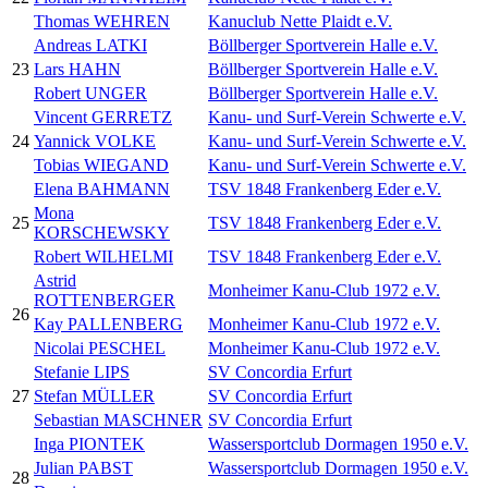
Thomas WEHREN
Kanuclub Nette Plaidt e.V.
Andreas LATKI
Böllberger Sportverein Halle e.V.
23
Lars HAHN
Böllberger Sportverein Halle e.V.
Robert UNGER
Böllberger Sportverein Halle e.V.
Vincent GERRETZ
Kanu- und Surf-Verein Schwerte e.V.
24
Yannick VOLKE
Kanu- und Surf-Verein Schwerte e.V.
Tobias WIEGAND
Kanu- und Surf-Verein Schwerte e.V.
Elena BAHMANN
TSV 1848 Frankenberg Eder e.V.
Mona
25
TSV 1848 Frankenberg Eder e.V.
KORSCHEWSKY
Robert WILHELMI
TSV 1848 Frankenberg Eder e.V.
Astrid
Monheimer Kanu-Club 1972 e.V.
ROTTENBERGER
26
Kay PALLENBERG
Monheimer Kanu-Club 1972 e.V.
Nicolai PESCHEL
Monheimer Kanu-Club 1972 e.V.
Stefanie LIPS
SV Concordia Erfurt
27
Stefan MÜLLER
SV Concordia Erfurt
Sebastian MASCHNER
SV Concordia Erfurt
Inga PIONTEK
Wassersportclub Dormagen 1950 e.V.
Julian PABST
Wassersportclub Dormagen 1950 e.V.
28