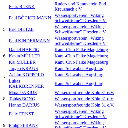
Ruder- und Kanuverein Bad
Felix BLENK
Kreuznach e.V.
Wassersportverein "Wiking
Paul BÖCKELMANN
Schweifsterne" Dresden e.V.
Wassersportverein "Wiking
5
Eric DIETZE
Schweifsterne" Dresden e.V.
Wassersportverein "Wiking
Paul KINDERMANN
Schweifsterne" Dresden e.V.
Daniel HARTIG
Kanu-Club Falke Magdeburg
6
Kevin MÜLLER
Kanu-Club Falke Magdeburg
Kai MÜLLER
Kanu-Club Falke Magdeburg
Jürgen KRAUS
Kanu Schwaben Augsburg
Achim KOPPOLD
Kanu Schwaben Augsburg
7
Lukas
Kanu Schwaben Augsburg
KALKBRENNER
Maxi DARIUS
Wassersportfreunde Köln 31 e.V.
8
Tobias BONG
Wassersportfreunde Köln 31 e.V.
Hanno DARIUS
Wassersportfreunde Köln 31 e.V.
Wassersportverein "Wiking
Felix ERNST
Schweifsterne" Dresden e.V.
Wassersportverein "Wiking
9
Philipp FRANZ
Schweifsterne" Dresden e.V.