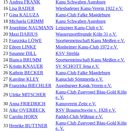
15
Andrea FRANK
Kanu Schwaben Augsburg
16
Lisa BADER
Wiesbadener Kanu-Verein 1922 e.V.
17
Gina KALUZA
Kanu-Club Falke Magdeburg
18
Michaela GRIMM
Kanu Schwaben Augsburg
19
Josephine NAUMANN
Leipziger Kanu-Club e.V.
20
Maxi DARIUS
Wassersportfreunde Köln 31 e.V.
21
Franziska LÖWE
Sportgemeinschaft Kanu Meißen e.V.
22
Eileen LINKE
Monheimer Kanu-Club 1972 e.V.
23
Susanne DILL
KSV Strehla
24
Bianca BRUMM
Sportgemeinschaft Kanu Meißen e.V.
25
Kristin KNAUER
SV SCHOTT Jena e.V.
26
Kathrin BECKER
Kanu-Club Falke Magdeburg
27
Karoline KLEY
Kanuclub Sömmerda e.V.
28
Franziska BIECHLER
Augsburger Kajak-Verein e.V.
Kanu-Club Zugvogel Blau-Gold Köln
29
Ulrike MITSCHER
e. V.
30
Anna FRIEDRICH
Kanuverein Zeitz e.V.
31
Alke OVERBECK
RSV Braunschweig v. 1928 e.V.
32
Carolin HORN
Paddel-Club Wißmar e.V.
Kanu-Club Zugvogel Blau-Gold Köln
33
Henrike BUTTNER
e. V.