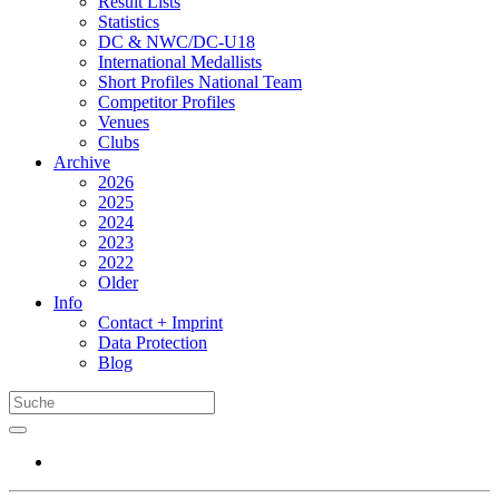
Result Lists
Statistics
DC & NWC/DC-U18
International Medallists
Short Profiles National Team
Competitor Profiles
Venues
Clubs
Archive
2026
2025
2024
2023
2022
Older
Info
Contact + Imprint
Data Protection
Blog