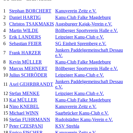
1
Stephan BORCHERT
Kanuverein Zeitz e.V.
2
Daniel HARTIG
Kanu-Club Falke Magdeburg
3
Christos TSAKMAKIS
Augsburger Kajak-Verein e.V.
4
Martin WILDE
Böllberger Sportverein Halle e.V.
5
Erik LANDERS
Leipziger Kanu-Club e.V.
6
Sebastian FEIER
SG Einheit Spremberg e.V.
Junkers Paddelgemeinschaft Dessau
7
Frank HARZER
e.V.
8
Kevin MÜLLER
Kanu-Club Falke Magdeburg
9
Marcus MEHNERT
Böllberger Sportverein Halle e.V.
10
Julius SCHRÖDER
Leipziger Kanu-Club e.V.
Junkers Paddelgemeinschaft Dessau
11
Axel GEHRBRANDT
e.V.
12
Stefan MENKE
Leipziger Kanu-Club e.V.
13
Kai MÜLLER
Kanu-Club Falke Magdeburg
14
Nino KNEBEL
Kanuverein Zeitz e.V.
15
Michael WINN
Saarbrücker Kanu-Club e.V.
16
Stefan FUHRMANN
Rudolstädter Kanu-Verein e.V.
17
Peter CZESPANI
KSV Strehla
18
Enrico FISCHER
Kanuverein Zeitz e.V.