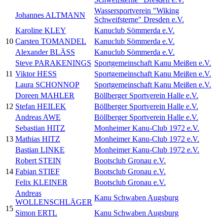
Wassersportverein "Wiking
Johannes ALTMANN
Schweifsterne" Dresden e.V.
Karoline KLEY
Kanuclub Sömmerda e.V.
10
Carsten TOMANDEL
Kanuclub Sömmerda e.V.
Alexander BLÄSS
Kanuclub Sömmerda e.V.
Steve PARAKENINGS
Sportgemeinschaft Kanu Meißen e.V.
11
Viktor HESS
Sportgemeinschaft Kanu Meißen e.V.
Laura SCHONNOP
Sportgemeinschaft Kanu Meißen e.V.
Doreen MAHLER
Böllberger Sportverein Halle e.V.
12
Stefan HEILEK
Böllberger Sportverein Halle e.V.
Andreas AWE
Böllberger Sportverein Halle e.V.
Sebastian HITZ
Monheimer Kanu-Club 1972 e.V.
13
Mathias HITZ
Monheimer Kanu-Club 1972 e.V.
Bastian LINKE
Monheimer Kanu-Club 1972 e.V.
Robert STEIN
Bootsclub Gronau e.V.
14
Fabian STIEF
Bootsclub Gronau e.V.
Felix KLEINER
Bootsclub Gronau e.V.
Andreas
Kanu Schwaben Augsburg
WOLLENSCHLÄGER
15
Simon ERTL
Kanu Schwaben Augsburg