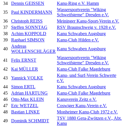
34
Dennis GEISSEN
Kanu-Ring e.V. Hamm
Wassersportverein "Wiking
35
Paul KINDERMANN
Schweifsterne" Dresden e.V.
36
Christoph REISS
Meininger Kanu-Sport-Verein e.V.
37
Steffen SONNTAG
RSV Braunschweig v. 1928 e.V.
38
Achim KOPPOLD
Kanu Schwaben Augsburg
39
Raphael SIMSON
Kanu-Club Hilden e.V.
Andreas
40
Kanu Schwaben Augsburg
WOLLENSCHLÄGER
Wassersportverein "Wiking
41
Felix ERNST
Schweifsterne" Dresden e.V.
42
Kai MÜLLER
Kanu-Club Falke Magdeburg
Kanu- und Surf-Verein Schwerte
43
Yannick VOLKE
e.V.
44
Simon ERTL
Kanu Schwaben Augsburg
45
Adrian HARTUNG
Kanu-Club Falke Magdeburg
46
Otto-Max KLEIN
Kanuverein Zeitz e.V.
47
Eric WETZEL
Coswiger Kanu-Verein e.V.
48
Bastian LINKE
Monheimer Kanu-Club 1972 e.V.
TSV 1880 Gera-Zwötzen e.V., Abt.
49
Dominik SCHMIDT
Kanu