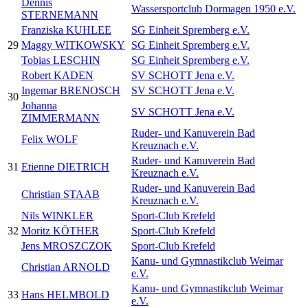
Dennis
Wassersportclub Dormagen 1950 e.V.
STERNEMANN
Franziska KUHLEE
SG Einheit Spremberg e.V.
29
Maggy WITKOWSKY
SG Einheit Spremberg e.V.
Tobias LESCHIN
SG Einheit Spremberg e.V.
Robert KADEN
SV SCHOTT Jena e.V.
Ingemar BRENOSCH
SV SCHOTT Jena e.V.
30
Johanna
SV SCHOTT Jena e.V.
ZIMMERMANN
Ruder- und Kanuverein Bad
Felix WOLF
Kreuznach e.V.
Ruder- und Kanuverein Bad
31
Etienne DIETRICH
Kreuznach e.V.
Ruder- und Kanuverein Bad
Christian STAAB
Kreuznach e.V.
Nils WINKLER
Sport-Club Krefeld
32
Moritz KÖTHER
Sport-Club Krefeld
Jens MROSZCZOK
Sport-Club Krefeld
Kanu- und Gymnastikclub Weimar
Christian ARNOLD
e.V.
Kanu- und Gymnastikclub Weimar
33
Hans HELMBOLD
e.V.