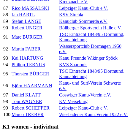
Kreuznach e.V.
87
Rico MASSALSKI
Leipziger Kanu-Club e.V.
88
Jan HARTL
KSV Strehla
89
Stefan LANGE
Kanuclub Sömmerda e.V.
90
Robert UNGER
Böllberger Sportverein Halle e.V.
TSC Eintracht 1848/95 Dortmund,
91
Marc BÜRGER
Kanuabteilung
Wassersportclub Dormagen 1950
92
Martin FABER
e.V.
93
Kai HARTUNG
Kanu Freunde Wikinger Spöck
94
Philipp TERNUS
KVS Saarlouis
TSC Eintracht 1848/95 Dortmund,
95
Thorsten BÜRGER
Kanuabteilung
Kanu- und Surf-Verein Schwerte
96
Björn HAARMANN
e.V.
97
Daniel KLATT
Coswiger Kanu-Verein e.V.
98
Toni WAGNER
KV Merseburg
99
Robert SCHEFFER
Leipziger Kanu-Club e.V.
100
Marco TREBER
Wiesbadener Kanu-Verein 1922 e.V.
K1 women - individual