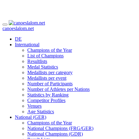
canoeslalom.net
DE
International
Champions of the Year
List of Champions
Resultlists
Medal Statistics
Medallists per category
Medallists per event
Number of Participants
Number of Athletes per Nations
Statistics by Ranking
Competitor Profiles
Venues
Age Statistics
National (GER)
Champions of the Year
National Champions (FRG/GER)
National Champions (GDR)