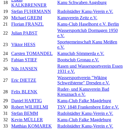
18
Kanu Schwaben Augsburg
KALKBRENNER
19
Stefan FUHRMANN
Rudolstädter Kanu-Verein e.V.
20
Michael GREIM
Kanuverein Zeitz e.V.
21
Florian FRANZL
Kanu-Club Haselhorst e.V. Berlin
Wassersportclub Dormagen 1950
22
Julian PABST
e.V.
Sportgemeinschaft Kanu Meißen
23
Viktor HESS
e.V.
24
Carsten TOMANDEL
Kanuclub Sömmerda e.V.
25
Fabian STIEF
Bootsclub Gronau e.V.
Rasen und Wassersportverein Essen
26
Nils JANSEN
1931 e.V.
Wassersportverein "Wiking
27
Eric DIETZE
Schweifsterne" Dresden e.V.
Ruder- und Kanuverein Bad
28
Felix BLENK
Kreuznach e.V.
29
Daniel HARTIG
Kanu-Club Falke Magdeburg
30
Robert WILHELMI
TSV 1848 Frankenberg Eder e.V.
31
Stefan BEMM
Rudolstädter Kanu-Verein e.V.
32
Kevin MÜLLER
Kanu-Club Falke Magdeburg
33
Matthias KOMAREK
Rudolstädter Kanu-Verein e.V.