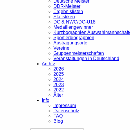
Deutsche Meister
DDR-Meister
Ergebnislisten
Statistiken
DC & NWC/DC-U18
Medaillengewinner
Kurzbographien Auswahlmannschaft
Sportlerbiographien
Austragungsorte
Vereine
Gruppenmeisterschaften
Veranstaltungen in Deutschland
Archiv
2026
2025
2024
2023
2022
Älter
Info
Impressum
Datenschutz
FAQ
Blog