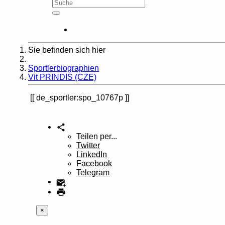
Sie befinden sich hier
Home
Sportlerbiographien
Vit PRINDIS (CZE)
de_sportler:spo_10767p
Teilen per...
Twitter
LinkedIn
Facebook
Telegram
×