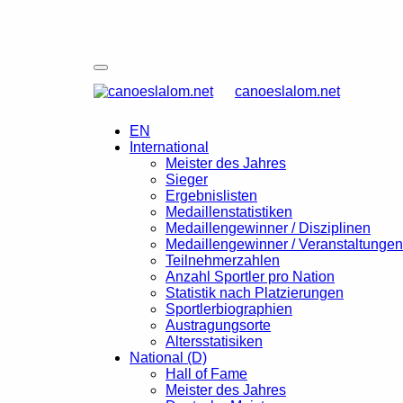
canoeslalom.net
EN
International
Meister des Jahres
Sieger
Ergebnislisten
Medaillenstatistiken
Medaillengewinner / Disziplinen
Medaillengewinner / Veranstaltungen
Teilnehmerzahlen
Anzahl Sportler pro Nation
Statistik nach Platzierungen
Sportlerbiographien
Austragungsorte
Altersstatisiken
National (D)
Hall of Fame
Meister des Jahres