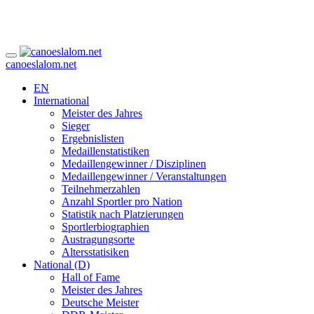
canoeslalom.net
EN
International
Meister des Jahres
Sieger
Ergebnislisten
Medaillenstatistiken
Medaillengewinner / Disziplinen
Medaillengewinner / Veranstaltungen
Teilnehmerzahlen
Anzahl Sportler pro Nation
Statistik nach Platzierungen
Sportlerbiographien
Austragungsorte
Altersstatisiken
National (D)
Hall of Fame
Meister des Jahres
Deutsche Meister