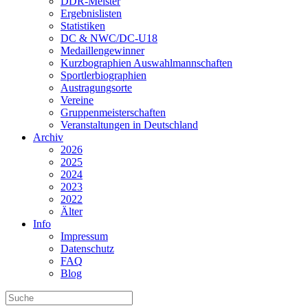
DDR-Meister
Ergebnislisten
Statistiken
DC & NWC/DC-U18
Medaillengewinner
Kurzbographien Auswahlmannschaften
Sportlerbiographien
Austragungsorte
Vereine
Gruppenmeisterschaften
Veranstaltungen in Deutschland
Archiv
2026
2025
2024
2023
2022
Älter
Info
Impressum
Datenschutz
FAQ
Blog