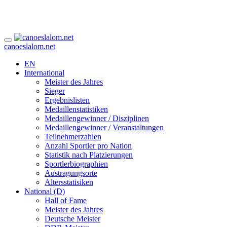
canoeslalom.net
EN
International
Meister des Jahres
Sieger
Ergebnislisten
Medaillenstatistiken
Medaillengewinner / Disziplinen
Medaillengewinner / Veranstaltungen
Teilnehmerzahlen
Anzahl Sportler pro Nation
Statistik nach Platzierungen
Sportlerbiographien
Austragungsorte
Altersstatisiken
National (D)
Hall of Fame
Meister des Jahres
Deutsche Meister