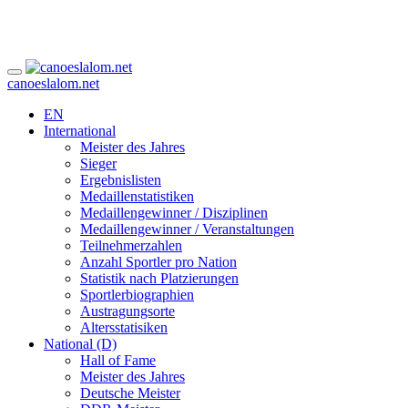
canoeslalom.net
EN
International
Meister des Jahres
Sieger
Ergebnislisten
Medaillenstatistiken
Medaillengewinner / Disziplinen
Medaillengewinner / Veranstaltungen
Teilnehmerzahlen
Anzahl Sportler pro Nation
Statistik nach Platzierungen
Sportlerbiographien
Austragungsorte
Altersstatisiken
National (D)
Hall of Fame
Meister des Jahres
Deutsche Meister