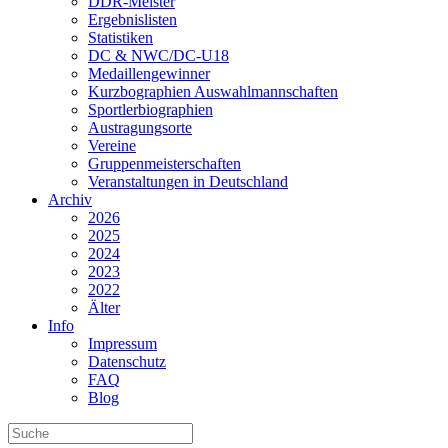
DDR-Meister
Ergebnislisten
Statistiken
DC & NWC/DC-U18
Medaillengewinner
Kurzbographien Auswahlmannschaften
Sportlerbiographien
Austragungsorte
Vereine
Gruppenmeisterschaften
Veranstaltungen in Deutschland
Archiv
2026
2025
2024
2023
2022
Älter
Info
Impressum
Datenschutz
FAQ
Blog