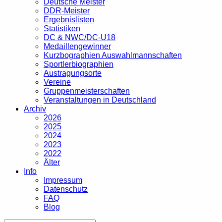
Deutsche Meister
DDR-Meister
Ergebnislisten
Statistiken
DC & NWC/DC-U18
Medaillengewinner
Kurzbographien Auswahlmannschaften
Sportlerbiographien
Austragungsorte
Vereine
Gruppenmeisterschaften
Veranstaltungen in Deutschland
Archiv
2026
2025
2024
2023
2022
Älter
Info
Impressum
Datenschutz
FAQ
Blog