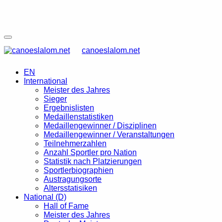
canoeslalom.net
EN
International
Meister des Jahres
Sieger
Ergebnislisten
Medaillenstatistiken
Medaillengewinner / Disziplinen
Medaillengewinner / Veranstaltungen
Teilnehmerzahlen
Anzahl Sportler pro Nation
Statistik nach Platzierungen
Sportlerbiographien
Austragungsorte
Altersstatisiken
National (D)
Hall of Fame
Meister des Jahres