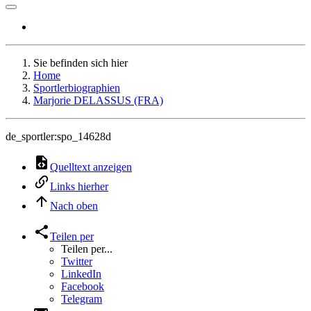
Sie befinden sich hier
Home
Sportlerbiographien
Marjorie DELASSUS (FRA)
de_sportler:spo_14628d
Quelltext anzeigen
Links hierher
Nach oben
Teilen per
Teilen per...
Twitter
LinkedIn
Facebook
Telegram