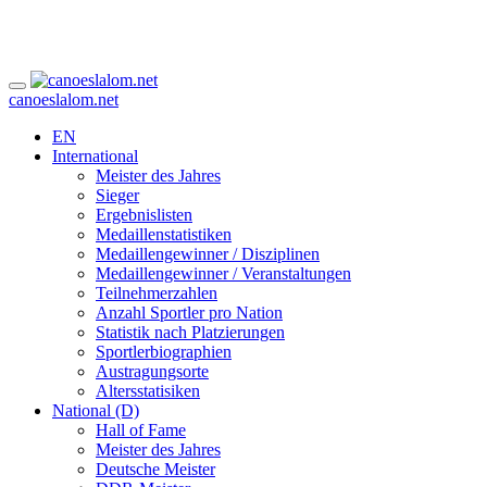
canoeslalom.net
EN
International
Meister des Jahres
Sieger
Ergebnislisten
Medaillenstatistiken
Medaillengewinner / Disziplinen
Medaillengewinner / Veranstaltungen
Teilnehmerzahlen
Anzahl Sportler pro Nation
Statistik nach Platzierungen
Sportlerbiographien
Austragungsorte
Altersstatisiken
National (D)
Hall of Fame
Meister des Jahres
Deutsche Meister