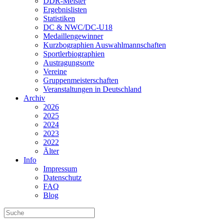
DDR-Meister
Ergebnislisten
Statistiken
DC & NWC/DC-U18
Medaillengewinner
Kurzbographien Auswahlmannschaften
Sportlerbiographien
Austragungsorte
Vereine
Gruppenmeisterschaften
Veranstaltungen in Deutschland
Archiv
2026
2025
2024
2023
2022
Älter
Info
Impressum
Datenschutz
FAQ
Blog