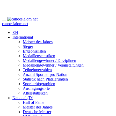
canoeslalom.net
EN
International
Meister des Jahres
Sieger
Ergebnislisten
Medaillenstatistiken
Medaillengewinner / Disziplinen
Medaillengewinner / Veranstaltungen
Teilnehmerzahlen
Anzahl Sportler pro Nation
Statistik nach Platzierungen
Sportlerbiographien
Austragungsorte
Altersstatisiken
National (D)
Hall of Fame
Meister des Jahres
Deutsche Meister