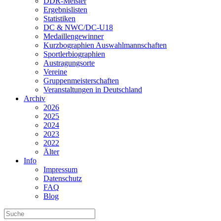
DDR-Meister
Ergebnislisten
Statistiken
DC & NWC/DC-U18
Medaillengewinner
Kurzbographien Auswahlmannschaften
Sportlerbiographien
Austragungsorte
Vereine
Gruppenmeisterschaften
Veranstaltungen in Deutschland
Archiv
2026
2025
2024
2023
2022
Älter
Info
Impressum
Datenschutz
FAQ
Blog