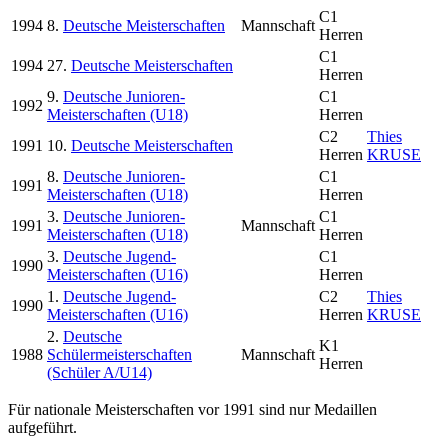
C1
1994
8.
Deutsche Meisterschaften
Mannschaft
Herren
C1
1994
27.
Deutsche Meisterschaften
Herren
9.
Deutsche Junioren-
C1
1992
Meisterschaften (U18)
Herren
C2
Thies
1991
10.
Deutsche Meisterschaften
Herren
KRUSE
8.
Deutsche Junioren-
C1
1991
Meisterschaften (U18)
Herren
3.
Deutsche Junioren-
C1
1991
Mannschaft
Meisterschaften (U18)
Herren
3.
Deutsche Jugend-
C1
1990
Meisterschaften (U16)
Herren
1.
Deutsche Jugend-
C2
Thies
1990
Meisterschaften (U16)
Herren
KRUSE
2.
Deutsche
K1
1988
Schülermeisterschaften
Mannschaft
Herren
(Schüler A/U14)
Für nationale Meisterschaften vor 1991 sind nur Medaillen
aufgeführt.