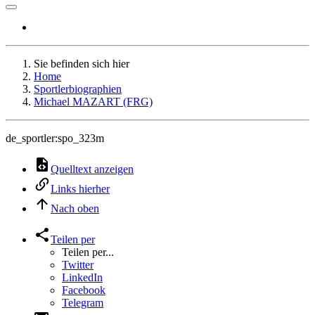
Sie befinden sich hier
Home
Sportlerbiographien
Michael MAZART (FRG)
de_sportler:spo_323m
Quelltext anzeigen
Links hierher
Nach oben
Teilen per
Teilen per...
Twitter
LinkedIn
Facebook
Telegram