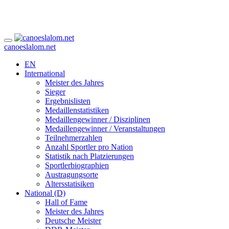
canoeslalom.net
EN
International
Meister des Jahres
Sieger
Ergebnislisten
Medaillenstatistiken
Medaillengewinner / Disziplinen
Medaillengewinner / Veranstaltungen
Teilnehmerzahlen
Anzahl Sportler pro Nation
Statistik nach Platzierungen
Sportlerbiographien
Austragungsorte
Altersstatisiken
National (D)
Hall of Fame
Meister des Jahres
Deutsche Meister