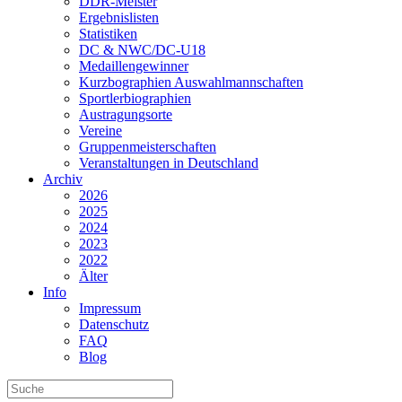
DDR-Meister
Ergebnislisten
Statistiken
DC & NWC/DC-U18
Medaillengewinner
Kurzbographien Auswahlmannschaften
Sportlerbiographien
Austragungsorte
Vereine
Gruppenmeisterschaften
Veranstaltungen in Deutschland
Archiv
2026
2025
2024
2023
2022
Älter
Info
Impressum
Datenschutz
FAQ
Blog