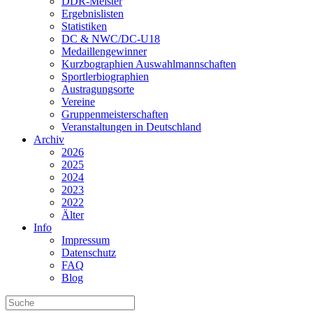
DDR-Meister
Ergebnislisten
Statistiken
DC & NWC/DC-U18
Medaillengewinner
Kurzbographien Auswahlmannschaften
Sportlerbiographien
Austragungsorte
Vereine
Gruppenmeisterschaften
Veranstaltungen in Deutschland
Archiv
2026
2025
2024
2023
2022
Älter
Info
Impressum
Datenschutz
FAQ
Blog