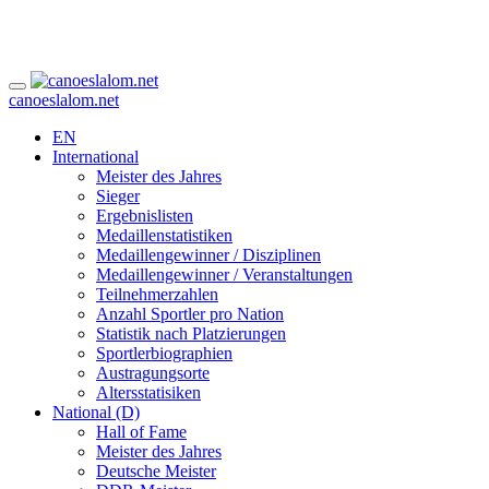
canoeslalom.net
EN
International
Meister des Jahres
Sieger
Ergebnislisten
Medaillenstatistiken
Medaillengewinner / Disziplinen
Medaillengewinner / Veranstaltungen
Teilnehmerzahlen
Anzahl Sportler pro Nation
Statistik nach Platzierungen
Sportlerbiographien
Austragungsorte
Altersstatisiken
National (D)
Hall of Fame
Meister des Jahres
Deutsche Meister