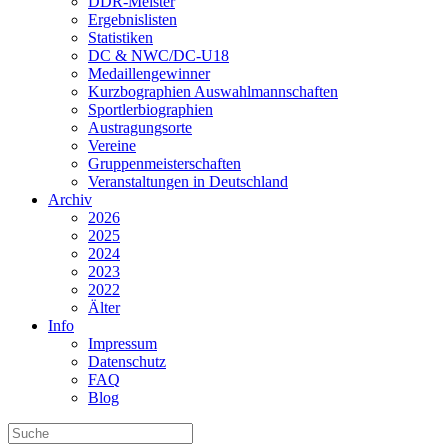
DDR-Meister
Ergebnislisten
Statistiken
DC & NWC/DC-U18
Medaillengewinner
Kurzbographien Auswahlmannschaften
Sportlerbiographien
Austragungsorte
Vereine
Gruppenmeisterschaften
Veranstaltungen in Deutschland
Archiv
2026
2025
2024
2023
2022
Älter
Info
Impressum
Datenschutz
FAQ
Blog