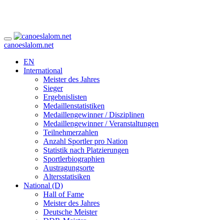
canoeslalom.net
EN
International
Meister des Jahres
Sieger
Ergebnislisten
Medaillenstatistiken
Medaillengewinner / Disziplinen
Medaillengewinner / Veranstaltungen
Teilnehmerzahlen
Anzahl Sportler pro Nation
Statistik nach Platzierungen
Sportlerbiographien
Austragungsorte
Altersstatisiken
National (D)
Hall of Fame
Meister des Jahres
Deutsche Meister