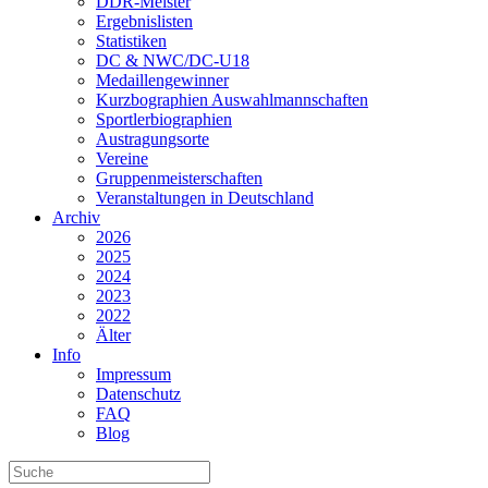
DDR-Meister
Ergebnislisten
Statistiken
DC & NWC/DC-U18
Medaillengewinner
Kurzbographien Auswahlmannschaften
Sportlerbiographien
Austragungsorte
Vereine
Gruppenmeisterschaften
Veranstaltungen in Deutschland
Archiv
2026
2025
2024
2023
2022
Älter
Info
Impressum
Datenschutz
FAQ
Blog