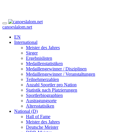
canoeslalom.net
EN
International
Meister des Jahres
Sieger
Ergebnislisten
Medaillenstatistiken
Medaillengewinner / Disziplinen
Medaillengewinner / Veranstaltungen
Teilnehmerzahlen
Anzahl Sportler pro Nation
Statistik nach Platzierungen
Sportlerbiographien
Austragungsorte
Altersstatisiken
National (D)
Hall of Fame
Meister des Jahres
Deutsche Meister