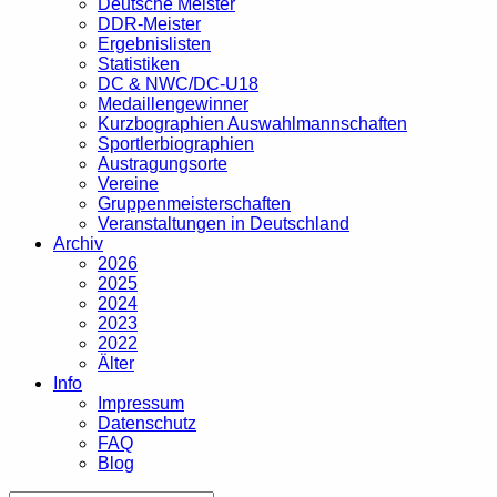
Deutsche Meister
DDR-Meister
Ergebnislisten
Statistiken
DC & NWC/DC-U18
Medaillengewinner
Kurzbographien Auswahlmannschaften
Sportlerbiographien
Austragungsorte
Vereine
Gruppenmeisterschaften
Veranstaltungen in Deutschland
Archiv
2026
2025
2024
2023
2022
Älter
Info
Impressum
Datenschutz
FAQ
Blog