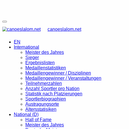
canoeslalom.net
EN
International
Meister des Jahres
Sieger
Ergebnislisten
Medaillenstatistiken
Medaillengewinner / Disziplinen
Medaillengewinner / Veranstaltungen
Teilnehmerzahlen
Anzahl Sportler pro Nation
Statistik nach Platzierungen
Sportlerbiographien
Austragungsorte
Altersstatisiken
National (D)
Hall of Fame
Meister des Jahres