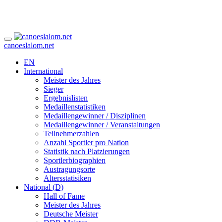
canoeslalom.net
EN
International
Meister des Jahres
Sieger
Ergebnislisten
Medaillenstatistiken
Medaillengewinner / Disziplinen
Medaillengewinner / Veranstaltungen
Teilnehmerzahlen
Anzahl Sportler pro Nation
Statistik nach Platzierungen
Sportlerbiographien
Austragungsorte
Altersstatisiken
National (D)
Hall of Fame
Meister des Jahres
Deutsche Meister