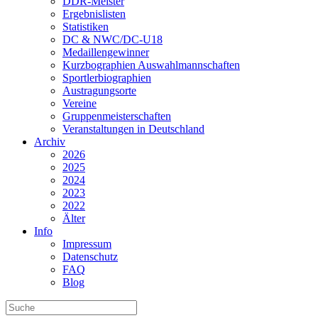
DDR-Meister
Ergebnislisten
Statistiken
DC & NWC/DC-U18
Medaillengewinner
Kurzbographien Auswahlmannschaften
Sportlerbiographien
Austragungsorte
Vereine
Gruppenmeisterschaften
Veranstaltungen in Deutschland
Archiv
2026
2025
2024
2023
2022
Älter
Info
Impressum
Datenschutz
FAQ
Blog