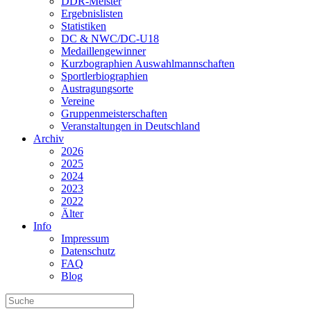
DDR-Meister
Ergebnislisten
Statistiken
DC & NWC/DC-U18
Medaillengewinner
Kurzbographien Auswahlmannschaften
Sportlerbiographien
Austragungsorte
Vereine
Gruppenmeisterschaften
Veranstaltungen in Deutschland
Archiv
2026
2025
2024
2023
2022
Älter
Info
Impressum
Datenschutz
FAQ
Blog