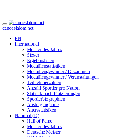
canoeslalom.net
EN
International
Meister des Jahres
Sieger
Ergebnislisten
Medaillenstatistiken
Medaillengewinner / Disziplinen
Medaillengewinner / Veranstaltungen
Teilnehmerzahlen
Anzahl Sportler pro Nation
Statistik nach Platzierungen
Sportlerbiographien
Austragungsorte
Altersstatisiken
National (D)
Hall of Fame
Meister des Jahres
Deutsche Meister