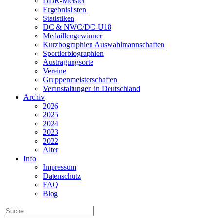
DDR-Meister
Ergebnislisten
Statistiken
DC & NWC/DC-U18
Medaillengewinner
Kurzbographien Auswahlmannschaften
Sportlerbiographien
Austragungsorte
Vereine
Gruppenmeisterschaften
Veranstaltungen in Deutschland
Archiv
2026
2025
2024
2023
2022
Älter
Info
Impressum
Datenschutz
FAQ
Blog