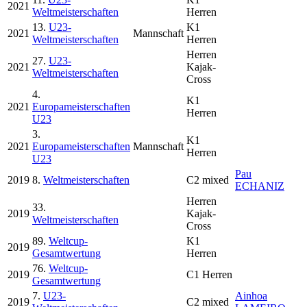
2021
Weltmeisterschaften
Herren
13.
U23-
K1
2021
Mannschaft
Weltmeisterschaften
Herren
Herren
27.
U23-
2021
Kajak-
Weltmeisterschaften
Cross
4.
K1
2021
Europameisterschaften
Herren
U23
3.
K1
2021
Europameisterschaften
Mannschaft
Herren
U23
Pau
2019
8.
Weltmeisterschaften
C2 mixed
ECHANIZ
Herren
33.
2019
Kajak-
Weltmeisterschaften
Cross
89.
Weltcup-
K1
2019
Gesamtwertung
Herren
76.
Weltcup-
2019
C1 Herren
Gesamtwertung
7.
U23-
Ainhoa
2019
C2 mixed