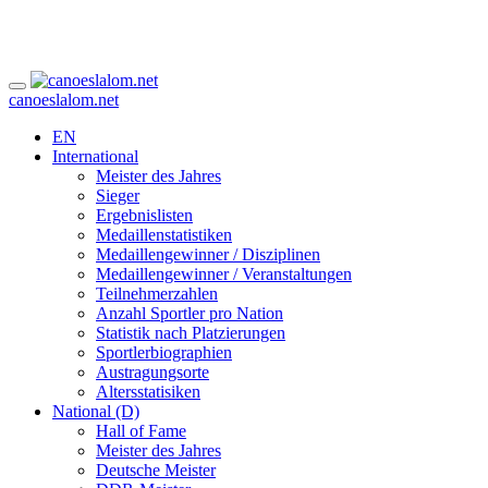
canoeslalom.net
EN
International
Meister des Jahres
Sieger
Ergebnislisten
Medaillenstatistiken
Medaillengewinner / Disziplinen
Medaillengewinner / Veranstaltungen
Teilnehmerzahlen
Anzahl Sportler pro Nation
Statistik nach Platzierungen
Sportlerbiographien
Austragungsorte
Altersstatisiken
National (D)
Hall of Fame
Meister des Jahres
Deutsche Meister