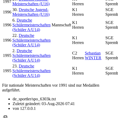
1997
Meisterschaften (U16)
Herren
Spremb
30.
Deutsche Jugend-
K1
SGE
1996
Meisterschaften (U16)
Herren
Spremb
6.
Deutsche
K1
SGE
1996
Schülermeisterschaften
Mannschaft
Herren
Spremb
(Schüler A/U14)
22.
Deutsche
K1
SGE
1996
Schülermeisterschaften
Herren
Spremb
(Schüler A/U14)
2.
Deutsche
C2
Sebastian
SGE
1995
Schülermeisterschaften
Herren
WINTER
Spremb
(Schüler A/U14)
23.
Deutsche
K1
SGE
1995
Schülermeisterschaften
Herren
Spremb
(Schüler A/U14)
Für nationale Meisterschaften vor 1991 sind nur Medaillen
aufgeführt.
de_sportler/spo_6303k.txt
Zuletzt geändert:
03-Aug-2026 07:41
von
127.0.0.1