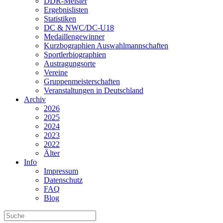
DDR-Meister
Ergebnislisten
Statistiken
DC & NWC/DC-U18
Medaillengewinner
Kurzbographien Auswahlmannschaften
Sportlerbiographien
Austragungsorte
Vereine
Gruppenmeisterschaften
Veranstaltungen in Deutschland
Archiv
2026
2025
2024
2023
2022
Älter
Info
Impressum
Datenschutz
FAQ
Blog