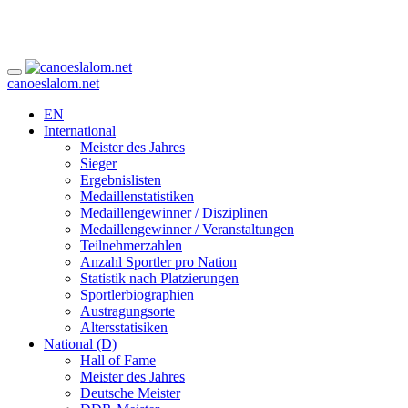
canoeslalom.net
EN
International
Meister des Jahres
Sieger
Ergebnislisten
Medaillenstatistiken
Medaillengewinner / Disziplinen
Medaillengewinner / Veranstaltungen
Teilnehmerzahlen
Anzahl Sportler pro Nation
Statistik nach Platzierungen
Sportlerbiographien
Austragungsorte
Altersstatisiken
National (D)
Hall of Fame
Meister des Jahres
Deutsche Meister