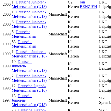
1.
Deutsche Junioren-
C2
Jan
LKC
2000
Meisterschaften (U18)
Herren
BENZIEN
Leipzig
1.
Deutsche Junioren-
K1
LKC
2000
Mannschaft
Meisterschaften (U18)
Herren
Leipzig
5.
Deutsche Junioren-
K1
LKC
2000
Meisterschaften (U18)
Herren
Leipzig
5.
Deutsche
K1
LKC
1999
Mannschaft
Meisterschaften
Herren
Leipzig
68.
Deutsche
K1
LKC
1999
Meisterschaften
Herren
Leipzig
1.
Deutsche Junioren-
K1
LKC
1999
Mannschaft
Meisterschaften (U18)
Herren
Leipzig
10.
Deutsche
K1
LKC
1999
Junioren-
Herren
Leipzig
Meisterschaften (U18)
2.
Deutsche Junioren-
K1
LKC
1998
Mannschaft
Meisterschaften (U18)
Herren
Leipzig
12.
Deutsche Jugend-
K1
LKC
1998
Meisterschaften (U16)
Herren
Leipzig
13.
Deutsche
K1
SGE
1997
Junioren-
Mannschaft
Herren
Spremb
Meisterschaften (U18)
20.
Deutsche Jugend-
K1
SGE