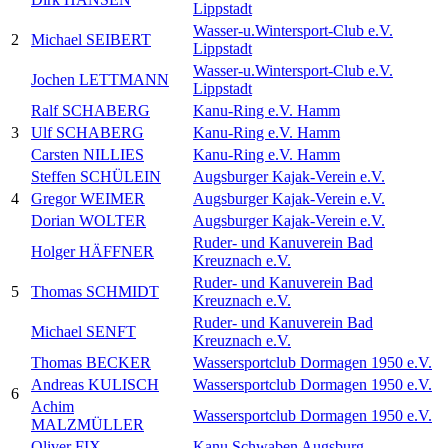
Lippstadt
Wasser-u.Wintersport-Club e.V.
2
Michael SEIBERT
Lippstadt
Wasser-u.Wintersport-Club e.V.
Jochen LETTMANN
Lippstadt
Ralf SCHABERG
Kanu-Ring e.V. Hamm
3
Ulf SCHABERG
Kanu-Ring e.V. Hamm
Carsten NILLIES
Kanu-Ring e.V. Hamm
Steffen SCHÜLEIN
Augsburger Kajak-Verein e.V.
4
Gregor WEIMER
Augsburger Kajak-Verein e.V.
Dorian WOLTER
Augsburger Kajak-Verein e.V.
Ruder- und Kanuverein Bad
Holger HÄFFNER
Kreuznach e.V.
Ruder- und Kanuverein Bad
5
Thomas SCHMIDT
Kreuznach e.V.
Ruder- und Kanuverein Bad
Michael SENFT
Kreuznach e.V.
Thomas BECKER
Wassersportclub Dormagen 1950 e.V.
Andreas KULISCH
Wassersportclub Dormagen 1950 e.V.
6
Achim
Wassersportclub Dormagen 1950 e.V.
MALZMÜLLER
Oliver FIX
Kanu Schwaben Augsburg