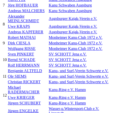
7
Jörg HOFBAUER
Kanu Schwaben Augsburg
Andreas MALCHERS
Kanu Schwaben Augsburg
Alexander
Augsburger Kajak-Verein e.V.
MEINLSCHMIDT
8
Uwe KRAPS
Augsburger Kajak-Verein e.V.
Andreas KAPFERER
Augsburger Kajak-Verein e.V.
Robert MATHAI
Monheimer Kanu-Club 1972 e.V.
9
Dirk CIESLA
Monheimer Kanu-Club 1972 e.V.
Wolfgang RISSE
Monheimer Kanu-Club 1972 e.V.
Sven PINKERT
SV SCHOTT Jena e.V.
10
Bernd SCHADE
SV SCHOTT Jena e.V.
Rolf HERRMANN
SV SCHOTT Jena e.V.
Benjamin ALTFELD
Kanu- und Surf-Verein Schwerte e.V.
11
Ole SIEMS
Kanu- und Surf-Verein Schwerte e.V.
Christian RICKERT
Kanu- und Surf-Verein Schwerte e.V.
Michael
Kanu-Ring e.V. Hamm
RADERMACHER
12
Uwe KRIEGER
Kanu-Ring e.V. Hamm
Jürgen SCHUBERT
Kanu-Ring e.V. Hamm
Wasser-u.Wintersport-Club e.V.
Jürgen ENGELKE