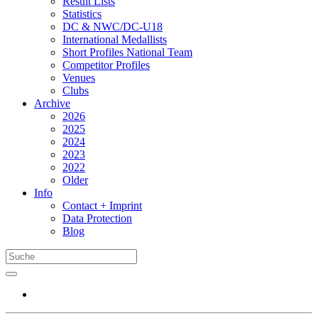
Result Lists
Statistics
DC & NWC/DC-U18
International Medallists
Short Profiles National Team
Competitor Profiles
Venues
Clubs
Archive
2026
2025
2024
2023
2022
Older
Info
Contact + Imprint
Data Protection
Blog