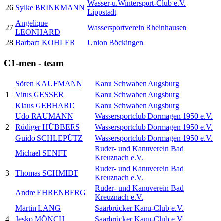
Wasser-u.Wintersport-Club e.V.
26
Sylke BRINKMANN
Lippstadt
Angelique
27
Wassersportverein Rheinhausen
LEONHARD
28
Barbara KOHLER
Union Böckingen
C1-men - team
Sören KAUFMANN
Kanu Schwaben Augsburg
1
Vitus GESSER
Kanu Schwaben Augsburg
Klaus GEBHARD
Kanu Schwaben Augsburg
Udo RAUMANN
Wassersportclub Dormagen 1950 e.V.
2
Rüdiger HÜBBERS
Wassersportclub Dormagen 1950 e.V.
Guido SCHLEPÜTZ
Wassersportclub Dormagen 1950 e.V.
Ruder- und Kanuverein Bad
Michael SENFT
Kreuznach e.V.
Ruder- und Kanuverein Bad
3
Thomas SCHMIDT
Kreuznach e.V.
Ruder- und Kanuverein Bad
Andre EHRENBERG
Kreuznach e.V.
Martin LANG
Saarbrücker Kanu-Club e.V.
4
Jesko MÖNCH
Saarbrücker Kanu-Club e.V.