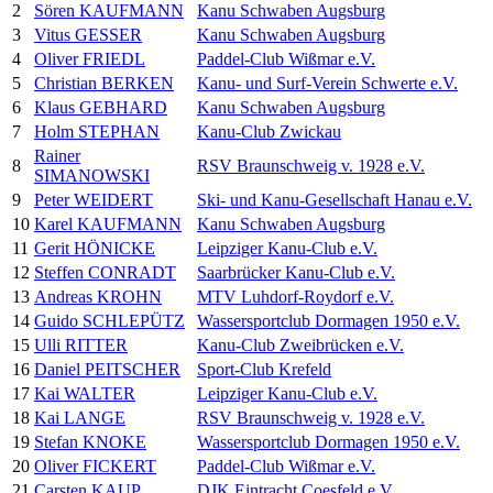
2
Sören KAUFMANN
Kanu Schwaben Augsburg
3
Vitus GESSER
Kanu Schwaben Augsburg
4
Oliver FRIEDL
Paddel-Club Wißmar e.V.
5
Christian BERKEN
Kanu- und Surf-Verein Schwerte e.V.
6
Klaus GEBHARD
Kanu Schwaben Augsburg
7
Holm STEPHAN
Kanu-Club Zwickau
Rainer
8
RSV Braunschweig v. 1928 e.V.
SIMANOWSKI
9
Peter WEIDERT
Ski- und Kanu-Gesellschaft Hanau e.V.
10
Karel KAUFMANN
Kanu Schwaben Augsburg
11
Gerit HÖNICKE
Leipziger Kanu-Club e.V.
12
Steffen CONRADT
Saarbrücker Kanu-Club e.V.
13
Andreas KROHN
MTV Luhdorf-Roydorf e.V.
14
Guido SCHLEPÜTZ
Wassersportclub Dormagen 1950 e.V.
15
Ulli RITTER
Kanu-Club Zweibrücken e.V.
16
Daniel PEITSCHER
Sport-Club Krefeld
17
Kai WALTER
Leipziger Kanu-Club e.V.
18
Kai LANGE
RSV Braunschweig v. 1928 e.V.
19
Stefan KNOKE
Wassersportclub Dormagen 1950 e.V.
20
Oliver FICKERT
Paddel-Club Wißmar e.V.
21
Carsten KAUP
DJK Eintracht Coesfeld e.V.