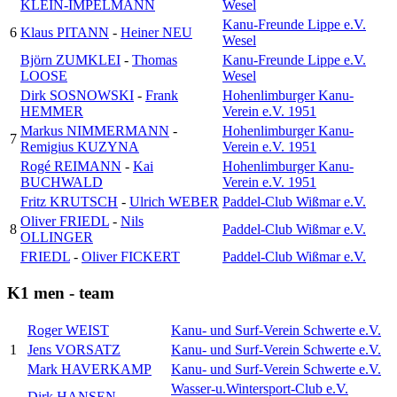
KLEIN-IMPELMANN
Wesel
Kanu-Freunde Lippe e.V.
6
Klaus PITANN
-
Heiner NEU
Wesel
Björn ZUMKLEI
-
Thomas
Kanu-Freunde Lippe e.V.
LOOSE
Wesel
Dirk SOSNOWSKI
-
Frank
Hohenlimburger Kanu-
HEMMER
Verein e.V. 1951
Markus NIMMERMANN
-
Hohenlimburger Kanu-
7
Remigius KUZYNA
Verein e.V. 1951
Rogé REIMANN
-
Kai
Hohenlimburger Kanu-
BUCHWALD
Verein e.V. 1951
Fritz KRUTSCH
-
Ulrich WEBER
Paddel-Club Wißmar e.V.
Oliver FRIEDL
-
Nils
8
Paddel-Club Wißmar e.V.
OLLINGER
FRIEDL
-
Oliver FICKERT
Paddel-Club Wißmar e.V.
K1 men - team
Roger WEIST
Kanu- und Surf-Verein Schwerte e.V.
1
Jens VORSATZ
Kanu- und Surf-Verein Schwerte e.V.
Mark HAVERKAMP
Kanu- und Surf-Verein Schwerte e.V.
Wasser-u.Wintersport-Club e.V.
Dirk HANSEN