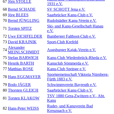
67
Jörn STOLLE
1931 e.V.
68
Bernd SCHADE
SV SCHOTT Jena e.V.
69
Jörg BLEES
Saarbrücker Kanu-Club e.V.
70
Bernd JÜNGLING
Rudolstädter Kanu-Verein e.V.
Ski- und Kanu-Gesellschaft Hanau
71
Torsten SPITZ
e.V.
72
Uwe EICHFELDER
Bamberger Faltboot-Club e.V.
73
David KRAJNIK
Sport-Club Krefeld
Alexander
74
Augsburger Kajak-Verein e.V.
MEINLSCHMIDT
75
Stefan BARWICH
Kanu-Club Wiedenbrück-Rheda e.V.
76
Henrik BARTH
Kanuclub Sömmerda e.V.
77
Matthias ROSE
Kanu-Club Springe e.V.
Sportgemeinschaft Viktoria Nürnberg-
78
Hans EGGMAYER
Fürth 1883 e.V.
79
Bodo JÄGER
Schwimmverein Bayreuth e.V.
80
Thorsten GLEICH
Saarbrücker Kanu-Club e.V.
TSV 1880 Gera-Zwötzen e.V., Abt.
81
Torsten KLAKOW
Kanu
Ruder- und Kanuverein Bad
82
Hans-Peter WEISS
Kreuznach e.V.