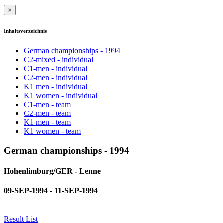
×
Inhaltsverzeichnis
German championships - 1994
C2-mixed - individual
C1-men - individual
C2-men - individual
K1 men - individual
K1 women - individual
C1-men - team
C2-men - team
K1 men - team
K1 women - team
German championships - 1994
Hohenlimburg/GER - Lenne
09-SEP-1994 - 11-SEP-1994
Result List