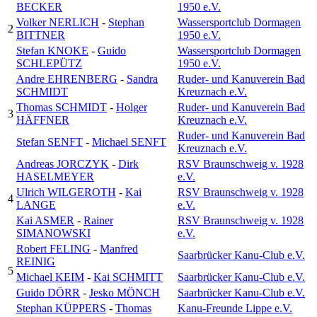
BECKER
1950 e.V.
Volker NERLICH
-
Stephan
Wassersportclub Dormagen
2
BITTNER
1950 e.V.
Stefan KNOKE
-
Guido
Wassersportclub Dormagen
SCHLEPÜTZ
1950 e.V.
Andre EHRENBERG
-
Sandra
Ruder- und Kanuverein Bad
SCHMIDT
Kreuznach e.V.
Thomas SCHMIDT
-
Holger
Ruder- und Kanuverein Bad
3
HÄFFNER
Kreuznach e.V.
Ruder- und Kanuverein Bad
Stefan SENFT
-
Michael SENFT
Kreuznach e.V.
Andreas JORCZYK
-
Dirk
RSV Braunschweig v. 1928
HASELMEYER
e.V.
Ulrich WILGEROTH
-
Kai
RSV Braunschweig v. 1928
4
LANGE
e.V.
Kai ASMER
-
Rainer
RSV Braunschweig v. 1928
SIMANOWSKI
e.V.
Robert FELING
-
Manfred
Saarbrücker Kanu-Club e.V.
REINIG
5
Michael KEIM
-
Kai SCHMITT
Saarbrücker Kanu-Club e.V.
Guido DÖRR
-
Jesko MÖNCH
Saarbrücker Kanu-Club e.V.
Stephan KÜPPERS
-
Thomas
Kanu-Freunde Lippe e.V.