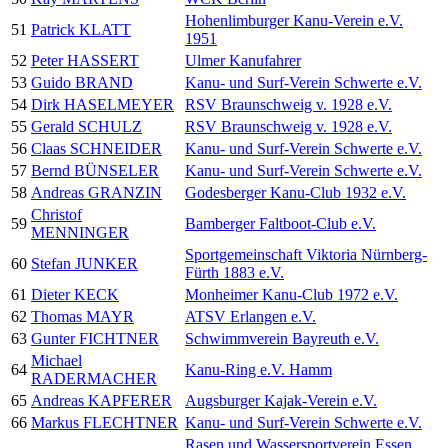
Hohenlimburger Kanu-Verein e.V.
51
Patrick KLATT
1951
52
Peter HASSERT
Ulmer Kanufahrer
53
Guido BRAND
Kanu- und Surf-Verein Schwerte e.V.
54
Dirk HASELMEYER
RSV Braunschweig v. 1928 e.V.
55
Gerald SCHULZ
RSV Braunschweig v. 1928 e.V.
56
Claas SCHNEIDER
Kanu- und Surf-Verein Schwerte e.V.
57
Bernd BÜNSELER
Kanu- und Surf-Verein Schwerte e.V.
58
Andreas GRANZIN
Godesberger Kanu-Club 1932 e.V.
Christof
59
Bamberger Faltboot-Club e.V.
MENNINGER
Sportgemeinschaft Viktoria Nürnberg-
60
Stefan JUNKER
Fürth 1883 e.V.
61
Dieter KECK
Monheimer Kanu-Club 1972 e.V.
62
Thomas MAYR
ATSV Erlangen e.V.
63
Gunter FICHTNER
Schwimmverein Bayreuth e.V.
Michael
64
Kanu-Ring e.V. Hamm
RADERMACHER
65
Andreas KAPFERER
Augsburger Kajak-Verein e.V.
66
Markus FLECHTNER
Kanu- und Surf-Verein Schwerte e.V.
Rasen und Wassersportverein Essen