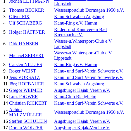
1
Jochen LETTMANN
Lippstadt
2
Thomas BECKER
Wassersportclub Dormagen 1950 e.V.
3
Oliver FIX
Kanu Schwaben Augsburg
4
Ulf SCHABERG
Kanu-Ring e.V. Hamm
Ruder- und Kanuverein Bad
5
Holger HÄFFNER
Kreuznach e.V.
Wasser-u.Wintersport-Club e.V.
6
Dirk HANSEN
Lippstadt
Wasser-u.Wintersport-Club e.V.
7
Michael SEIBERT
Lippstadt
8
Carsten NILLIES
Kanu-Ring e.V. Hamm
9
Roger WEIST
Kanu- und Surf-Verein Schwerte e.V.
10
Jens VORSATZ
Kanu- und Surf-Verein Schwerte e.V.
11
Jörg HOFBAUER
Kanu Schwaben Augsburg
12
Gregor WEIMER
Augsburger Kajak-Verein e.V.
13
Lutz JOGWER
Kanu-Club Bietigheim
14
Christian RICKERT
Kanu- und Surf-Verein Schwerte e.V.
Achim
15
Wassersportclub Dormagen 1950 e.V.
MALZMÜLLER
16
Steffen SCHÜLEIN
Augsburger Kajak-Verein e.V.
17
Dorian WOLTER
Augsburger Kajak-Verein e.V.