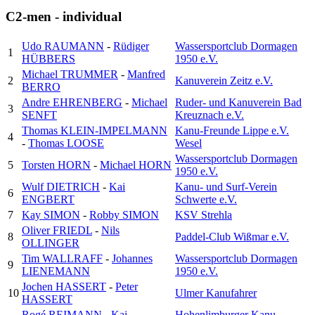
C2-men - individual
Udo RAUMANN
-
Rüdiger
Wassersportclub Dormagen
1
HÜBBERS
1950 e.V.
Michael TRUMMER
-
Manfred
2
Kanuverein Zeitz e.V.
BERRO
Andre EHRENBERG
-
Michael
Ruder- und Kanuverein Bad
3
SENFT
Kreuznach e.V.
Thomas KLEIN-IMPELMANN
Kanu-Freunde Lippe e.V.
4
-
Thomas LOOSE
Wesel
Wassersportclub Dormagen
5
Torsten HORN
-
Michael HORN
1950 e.V.
Wulf DIETRICH
-
Kai
Kanu- und Surf-Verein
6
ENGBERT
Schwerte e.V.
7
Kay SIMON
-
Robby SIMON
KSV Strehla
Oliver FRIEDL
-
Nils
8
Paddel-Club Wißmar e.V.
OLLINGER
Tim WALLRAFF
-
Johannes
Wassersportclub Dormagen
9
LIENEMANN
1950 e.V.
Jochen HASSERT
-
Peter
10
Ulmer Kanufahrer
HASSERT
Rogé REIMANN
-
Kai
Hohenlimburger Kanu-