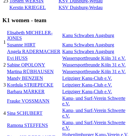
23
Torsten WERSIN
KSV Duisburg-Wedau
Kerstin KRIEGEL
KSV Duisburg-Wedau
K1 women - team
Elisabeth MICHELER-
Kanu Schwaben Augsburg
JONES
1
Susanne HIRT
Kanu Schwaben Augsburg
Angela RADERMACHER
Kanu Schwaben Augsburg
Evi HUSS
Wassersportfreunde Köln 31 e.V.
2
Sabine OPOLONY
Wassersportfreunde Köln 31 e.V.
Martina RÜBHAUSEN
Wassersportfreunde Köln 31 e.V.
Mandy BENZIEN
Leipziger Kanu-Club e.V.
3
Kordula STRIEPECKE
Leipziger Kanu-Club e.V.
Barbara MÄRKER
Leipziger Kanu-Club e.V.
Kanu- und Surf-Verein Schwerte
Frauke VOSSMANN
e.V.
Kanu- und Surf-Verein Schwerte
4
Sina SCHUBERT
e.V.
Kanu- und Surf-Verein Schwerte
Ramona STEFFENS
e.V.
Hohenlimburger Kanu-Verein e.V.