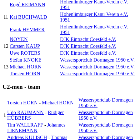
Hohenlimburger Kanu-Verein e.V.
Rogé REIMANN
1951
Hohenlimburger Kanu-Verein e.V.
11
Kai BUCHWALD
1951
Hohenlimburger Kanu-Verein e.V.
Frank HEMMER
1951
NOYEN
DJK Eintracht Coesfeld e.V.
12
Carsten KAUP
DJK Eintracht Coesfeld e.V.
Uwe ROTERS
DJK Eintracht Coesfeld e.V.
Stefan KNOKE
Wassersportclub Dormagen 1950 e.V.
13
Michael HORN
Wassersportclub Dormagen 1950 e.V.
Torsten HORN
Wassersportclub Dormagen 1950 e.V.
C2-men - team
Wassersportclub Dormagen
Torsten HORN
-
Michael HORN
1950 e.V.
Udo RAUMANN
-
Rüdiger
Wassersportclub Dormagen
1
HÜBBERS
1950 e.V.
Tim WALLRAFF
-
Johannes
Wassersportclub Dormagen
LIENEMANN
1950 e.V.
Andreas KULISCH
-
Thomas
Wassersportclub Dormagen