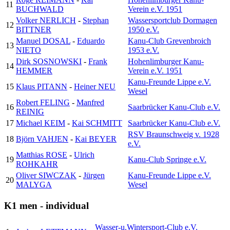
11
BUCHWALD
Verein e.V. 1951
Volker NERLICH
-
Stephan
Wassersportclub Dormagen
12
BITTNER
1950 e.V.
Manuel DOSAL
-
Eduardo
Kanu-Club Grevenbroich
13
NIETO
1953 e.V.
Dirk SOSNOWSKI
-
Frank
Hohenlimburger Kanu-
14
HEMMER
Verein e.V. 1951
Kanu-Freunde Lippe e.V.
15
Klaus PITANN
-
Heiner NEU
Wesel
Robert FELING
-
Manfred
16
Saarbrücker Kanu-Club e.V.
REINIG
17
Michael KEIM
-
Kai SCHMITT
Saarbrücker Kanu-Club e.V.
RSV Braunschweig v. 1928
18
Björn VAHJEN
-
Kai BEYER
e.V.
Matthias ROSE
-
Ulrich
19
Kanu-Club Springe e.V.
ROHKAHR
Oliver SIWCZAK
-
Jürgen
Kanu-Freunde Lippe e.V.
20
MALYGA
Wesel
K1 men - individual
Wasser-u.Wintersport-Club e.V.