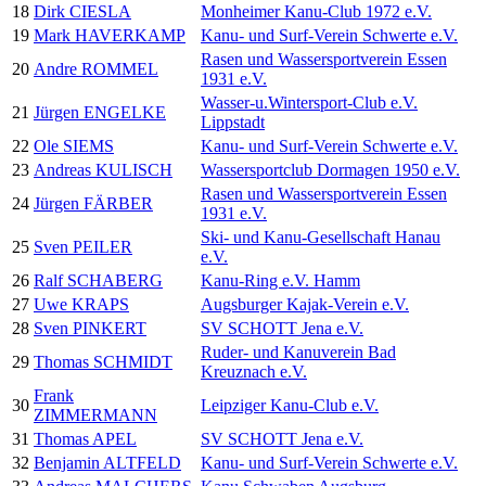
18
Dirk CIESLA
Monheimer Kanu-Club 1972 e.V.
19
Mark HAVERKAMP
Kanu- und Surf-Verein Schwerte e.V.
Rasen und Wassersportverein Essen
20
Andre ROMMEL
1931 e.V.
Wasser-u.Wintersport-Club e.V.
21
Jürgen ENGELKE
Lippstadt
22
Ole SIEMS
Kanu- und Surf-Verein Schwerte e.V.
23
Andreas KULISCH
Wassersportclub Dormagen 1950 e.V.
Rasen und Wassersportverein Essen
24
Jürgen FÄRBER
1931 e.V.
Ski- und Kanu-Gesellschaft Hanau
25
Sven PEILER
e.V.
26
Ralf SCHABERG
Kanu-Ring e.V. Hamm
27
Uwe KRAPS
Augsburger Kajak-Verein e.V.
28
Sven PINKERT
SV SCHOTT Jena e.V.
Ruder- und Kanuverein Bad
29
Thomas SCHMIDT
Kreuznach e.V.
Frank
30
Leipziger Kanu-Club e.V.
ZIMMERMANN
31
Thomas APEL
SV SCHOTT Jena e.V.
32
Benjamin ALTFELD
Kanu- und Surf-Verein Schwerte e.V.