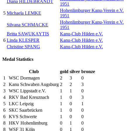
Diana HILDEBRANDT
1951
Hohenlimburger Kanu-Verein e.V.
5
Michaela LEMKE
1951
Hohenlimburger Kanu-Verein e.V.
Silvana SCHMACKE
1951
Britta SAWUKAYTIS
Kanu-Club Hilden e.V.
6
Linda KLESPER
Kanu-Club Hilden e.V.
Christine SPANG
Kanu-Club Hilden e.V.
Medal Statistics
Club
gold
silver
bronze
1
WSC Dormagen
2
3
0
2
Kanu Schwaben Augsburg
2
2
3
3
WSC Lippstadt e.V.
1
1
0
4
RKV Bad Kreuznach
1
0
3
5
LKC Leipzig
1
0
1
6
SKC Saarbrücken
1
0
0
6
KVS Schwerte
1
0
0
8
HKV Hohenlimburg
0
1
0
8
WSF 31 Köln
0
1
0