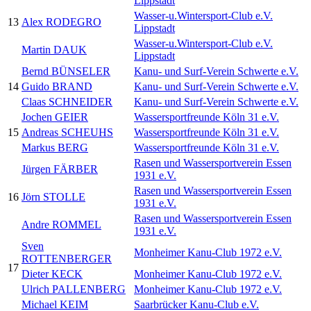
Lippstadt
Wasser-u.Wintersport-Club e.V.
13
Alex RODEGRO
Lippstadt
Wasser-u.Wintersport-Club e.V.
Martin DAUK
Lippstadt
Bernd BÜNSELER
Kanu- und Surf-Verein Schwerte e.V.
14
Guido BRAND
Kanu- und Surf-Verein Schwerte e.V.
Claas SCHNEIDER
Kanu- und Surf-Verein Schwerte e.V.
Jochen GEIER
Wassersportfreunde Köln 31 e.V.
15
Andreas SCHEUHS
Wassersportfreunde Köln 31 e.V.
Markus BERG
Wassersportfreunde Köln 31 e.V.
Rasen und Wassersportverein Essen
Jürgen FÄRBER
1931 e.V.
Rasen und Wassersportverein Essen
16
Jörn STOLLE
1931 e.V.
Rasen und Wassersportverein Essen
Andre ROMMEL
1931 e.V.
Sven
Monheimer Kanu-Club 1972 e.V.
ROTTENBERGER
17
Dieter KECK
Monheimer Kanu-Club 1972 e.V.
Ulrich PALLENBERG
Monheimer Kanu-Club 1972 e.V.
Michael KEIM
Saarbrücker Kanu-Club e.V.