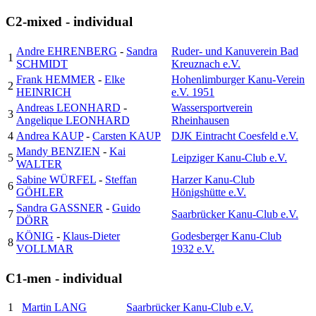
C2-mixed - individual
Andre EHRENBERG
-
Sandra
Ruder- und Kanuverein Bad
1
SCHMIDT
Kreuznach e.V.
Frank HEMMER
-
Elke
Hohenlimburger Kanu-Verein
2
HEINRICH
e.V. 1951
Andreas LEONHARD
-
Wassersportverein
3
Angelique LEONHARD
Rheinhausen
4
Andrea KAUP
-
Carsten KAUP
DJK Eintracht Coesfeld e.V.
Mandy BENZIEN
-
Kai
5
Leipziger Kanu-Club e.V.
WALTER
Sabine WÜRFEL
-
Steffan
Harzer Kanu-Club
6
GÖHLER
Hönigshütte e.V.
Sandra GASSNER
-
Guido
7
Saarbrücker Kanu-Club e.V.
DÖRR
KÖNIG
-
Klaus-Dieter
Godesberger Kanu-Club
8
VOLLMAR
1932 e.V.
C1-men - individual
1
Martin LANG
Saarbrücker Kanu-Club e.V.