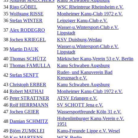
33
Andreas MALCHERS
Kanu Schwaben Augsburg
34
Rigo GÖBEL
WSC Rheintreue Rheinsheim e.V.
35
Wolfgang RISSE
Monheimer Kanu-Club 1972 e.V.
36
Stefan WINTER
Leipziger Kanu-Club e.V.
Wasser-u.Wintersport-Club e.V.
37
Alex RODEGRO
Lippstadt
38
Jochen KRIEGEL
KSV Duisburg-Wedau
Wasser-u.Wintersport-Club e.V.
39
Martin DAUK
Lippstadt
40
Thomas SCHÜTZ
Märkischer Kanu-Verein 53 e.V. Berlin
41
Thomas FAMULLA
Kanu Schwaben Augsburg
Ruder- und Kanuverein Bad
42
Stefan SENFT
Kreuznach e.V.
43
Christoph ERBER
Kanu Schwaben Augsburg
44
Robert MATHAI
Monheimer Kanu-Club 1972 e.V.
45
Peter STRATTNER
ATSV Erlangen e.V.
46
Rolf HERRMANN
SV SCHOTT Jena e.V.
47
Jochen GEIER
Wassersportfreunde Köln 31 e.V.
Hohenlimburger Kanu-Verein e.V.
48
Damian SCHMITZ
1951
49
Björn ZUMKLEI
Kanu-Freunde Lippe e.V. Wesel
50
Kay MARTENS
WCK Berlin