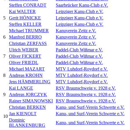
Steffen CONRADT
Saarbrücker Kanu-Club e.V.
Kai WALTER
Leipziger Kanu-Club e.V.
5
Gerit HÖNICKE
Leipziger Kanu-Club e.V.
Steffen KELLER
Leipziger Kanu-Club e.V.
Michael TRUMMER
Kanuverein Zeitz e.V.
6
Manfred BERRO
Kanuverein Zeitz e.V.
Christian ZERFASS
Kanuverein Zeitz e.V.
Ulrich WEBER
Paddel-Club Wißmar e.V.
7
Oliver FICKERT
Paddel-Club Wißmar e.V.
Oliver FRIEDL
Paddel-Club Wißmar e.V.
Michael MAZART
MTV Luhdorf-Roydorf e.V.
8
Andreas KROHN
MTV Luhdorf-Roydorf e.V.
Jens HÄMMERLING
MTV Luhdorf-Roydorf e.V.
Kai LANGE
RSV Braunschweig v. 1928 e.V.
9
Andreas JORCZYK
RSV Braunschweig v. 1928 e.V.
Rainer SIMANOWSKI
RSV Braunschweig v. 1928 e.V.
Christian BERKEN
Kanu- und Surf-Verein Schwerte e.V.
Jan KIENOLT
Kanu- und Surf-Verein Schwerte e.V.
10
Dominic
Kanu- und Surf-Verein Schwerte e.V.
BLANKENBURG