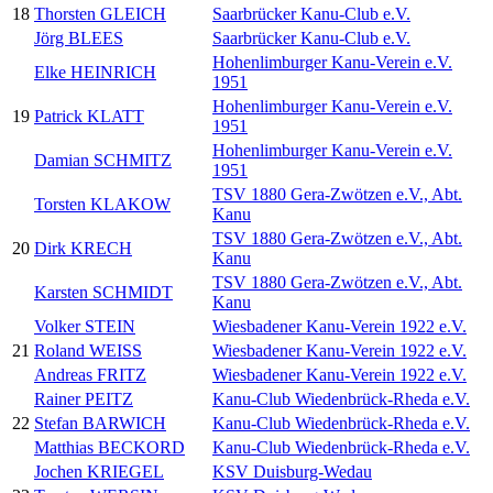
18
Thorsten GLEICH
Saarbrücker Kanu-Club e.V.
Jörg BLEES
Saarbrücker Kanu-Club e.V.
Hohenlimburger Kanu-Verein e.V.
Elke HEINRICH
1951
Hohenlimburger Kanu-Verein e.V.
19
Patrick KLATT
1951
Hohenlimburger Kanu-Verein e.V.
Damian SCHMITZ
1951
TSV 1880 Gera-Zwötzen e.V., Abt.
Torsten KLAKOW
Kanu
TSV 1880 Gera-Zwötzen e.V., Abt.
20
Dirk KRECH
Kanu
TSV 1880 Gera-Zwötzen e.V., Abt.
Karsten SCHMIDT
Kanu
Volker STEIN
Wiesbadener Kanu-Verein 1922 e.V.
21
Roland WEISS
Wiesbadener Kanu-Verein 1922 e.V.
Andreas FRITZ
Wiesbadener Kanu-Verein 1922 e.V.
Rainer PEITZ
Kanu-Club Wiedenbrück-Rheda e.V.
22
Stefan BARWICH
Kanu-Club Wiedenbrück-Rheda e.V.
Matthias BECKORD
Kanu-Club Wiedenbrück-Rheda e.V.
Jochen KRIEGEL
KSV Duisburg-Wedau