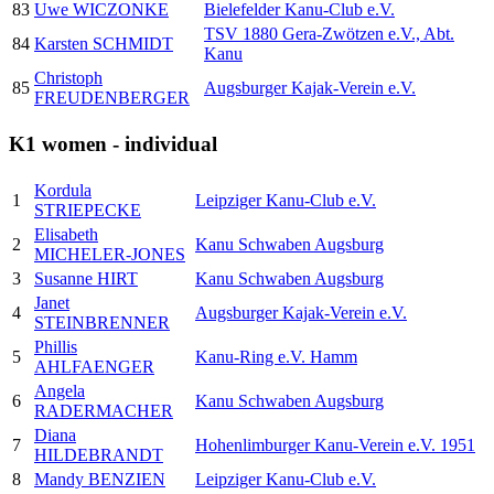
83
Uwe WICZONKE
Bielefelder Kanu-Club e.V.
TSV 1880 Gera-Zwötzen e.V., Abt.
84
Karsten SCHMIDT
Kanu
Christoph
85
Augsburger Kajak-Verein e.V.
FREUDENBERGER
K1 women - individual
Kordula
1
Leipziger Kanu-Club e.V.
STRIEPECKE
Elisabeth
2
Kanu Schwaben Augsburg
MICHELER-JONES
3
Susanne HIRT
Kanu Schwaben Augsburg
Janet
4
Augsburger Kajak-Verein e.V.
STEINBRENNER
Phillis
5
Kanu-Ring e.V. Hamm
AHLFAENGER
Angela
6
Kanu Schwaben Augsburg
RADERMACHER
Diana
7
Hohenlimburger Kanu-Verein e.V. 1951
HILDEBRANDT
8
Mandy BENZIEN
Leipziger Kanu-Club e.V.