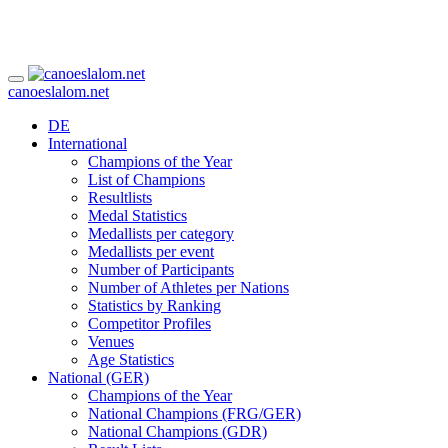
canoeslalom.net
DE
International
Champions of the Year
List of Champions
Resultlists
Medal Statistics
Medallists per category
Medallists per event
Number of Participants
Number of Athletes per Nations
Statistics by Ranking
Competitor Profiles
Venues
Age Statistics
National (GER)
Champions of the Year
National Champions (FRG/GER)
National Champions (GDR)