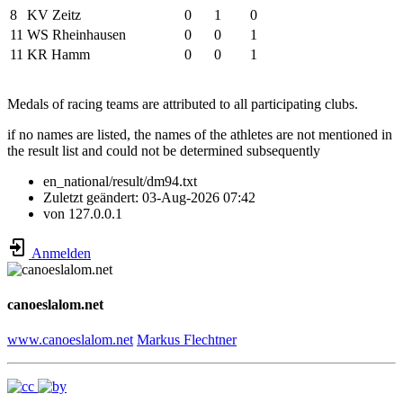
8
KV Zeitz
0
1
0
11
WS Rheinhausen
0
0
1
11
KR Hamm
0
0
1
Medals of racing teams are attributed to all participating clubs.
if no names are listed, the names of the athletes are not mentioned in
the result list and could not be determined subsequently
en_national/result/dm94.txt
Zuletzt geändert:
03-Aug-2026 07:42
von
127.0.0.1
Anmelden
canoeslalom.net
www.canoeslalom.net
Markus Flechtner