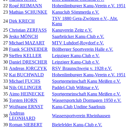
22
Rogé REIMANN
Hohenlimburger Kanu-Verein e.V. 1951
23
Mathias SCHUNKE
Kanuclub Sömmerda e.V.
TSV 1880 Gera-Zwötzen e.V., Abt.
24
Dirk KRECH
Kanu
25
Christian ZERFASS
Kanuverein Zeitz e.V.
26
Jesko MÖNCH
Saarbrücker Kanu-Club e.V.
27
Michael MAZART
MTV Luhdorf-Roydorf e.V.
28
Frank SCHNEIDER
Böllberger Sportverein Halle e.V.
29
Steffen KELLER
Leipziger Kanu-Club e.V.
30
Daniel DRESCHER
Leipziger Kanu-Club e.V.
31
Andreas JORCZYK
RSV Braunschweig v. 1928 e.V.
32
Kai BUCHWALD
Hohenlimburger Kanu-Verein e.V. 1951
33
Michael FUCHS
Sportgemeinschaft Kanu Meißen e.V.
34
Nils OLLINGER
Paddel-Club Wißmar e.V.
35
Aimo HEINECKE
Sportgemeinschaft Kanu Meißen e.V.
36
Torsten HORN
Wassersportclub Dormagen 1950 e.V.
37
Wolfgang ERNST
Kanu-Club Undine Saarlouis
Andreas
38
Wassersportverein Rheinhausen
LEONHARD
39
Roman SIEBERT
Bielefelder Kanu-Club e.V.