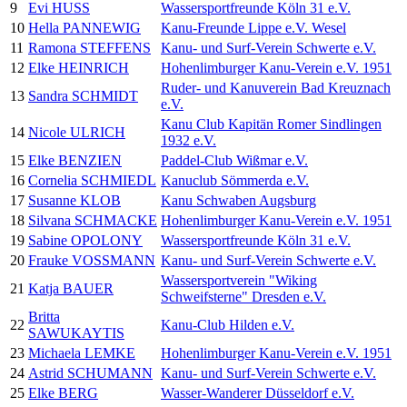
9
Evi HUSS
Wassersportfreunde Köln 31 e.V.
10
Hella PANNEWIG
Kanu-Freunde Lippe e.V. Wesel
11
Ramona STEFFENS
Kanu- und Surf-Verein Schwerte e.V.
12
Elke HEINRICH
Hohenlimburger Kanu-Verein e.V. 1951
Ruder- und Kanuverein Bad Kreuznach
13
Sandra SCHMIDT
e.V.
Kanu Club Kapitän Romer Sindlingen
14
Nicole ULRICH
1932 e.V.
15
Elke BENZIEN
Paddel-Club Wißmar e.V.
16
Cornelia SCHMIEDL
Kanuclub Sömmerda e.V.
17
Susanne KLOB
Kanu Schwaben Augsburg
18
Silvana SCHMACKE
Hohenlimburger Kanu-Verein e.V. 1951
19
Sabine OPOLONY
Wassersportfreunde Köln 31 e.V.
20
Frauke VOSSMANN
Kanu- und Surf-Verein Schwerte e.V.
Wassersportverein "Wiking
21
Katja BAUER
Schweifsterne" Dresden e.V.
Britta
22
Kanu-Club Hilden e.V.
SAWUKAYTIS
23
Michaela LEMKE
Hohenlimburger Kanu-Verein e.V. 1951
24
Astrid SCHUMANN
Kanu- und Surf-Verein Schwerte e.V.
25
Elke BERG
Wasser-Wanderer Düsseldorf e.V.