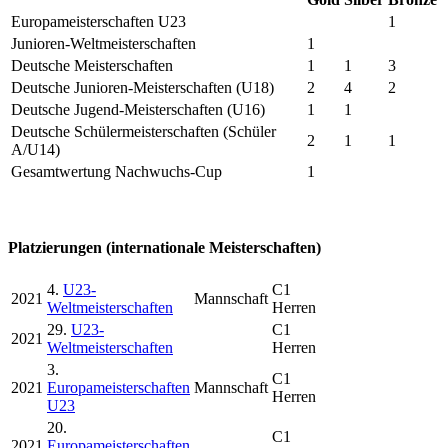
Europameisterschaften U23
1
Junioren-Weltmeisterschaften
1
Deutsche Meisterschaften
1
1
3
Deutsche Junioren-Meisterschaften (U18)
2
4
2
Deutsche Jugend-Meisterschaften (U16)
1
1
Deutsche Schülermeisterschaften (Schüler
2
1
1
A/U14)
Gesamtwertung Nachwuchs-Cup
1
Platzierungen (internationale Meisterschaften)
4.
U23-
C1
2021
Mannschaft
Weltmeisterschaften
Herren
29.
U23-
C1
2021
Weltmeisterschaften
Herren
3.
C1
2021
Europameisterschaften
Mannschaft
Herren
U23
20.
C1
2021
Europameisterschaften