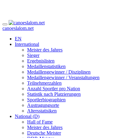
canoeslalom.net
EN
International
Meister des Jahres
Sieger
Ergebnislisten
Medaillenstatistiken
Medaillengewinner / Disziplinen
Medaillengewinner / Veranstaltungen
Teilnehmerzahlen
Anzahl Sportler pro Nation
Statistik nach Platzierungen
Sportlerbiographien
Austragungsorte
Altersstatisiken
National (D)
Hall of Fame
Meister des Jahres
Deutsche Meister