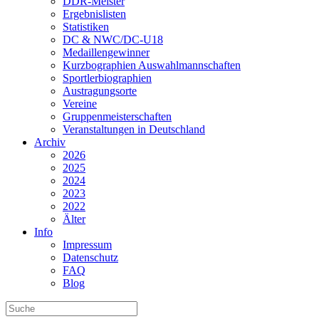
DDR-Meister
Ergebnislisten
Statistiken
DC & NWC/DC-U18
Medaillengewinner
Kurzbographien Auswahlmannschaften
Sportlerbiographien
Austragungsorte
Vereine
Gruppenmeisterschaften
Veranstaltungen in Deutschland
Archiv
2026
2025
2024
2023
2022
Älter
Info
Impressum
Datenschutz
FAQ
Blog