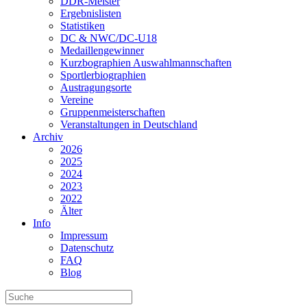
DDR-Meister
Ergebnislisten
Statistiken
DC & NWC/DC-U18
Medaillengewinner
Kurzbographien Auswahlmannschaften
Sportlerbiographien
Austragungsorte
Vereine
Gruppenmeisterschaften
Veranstaltungen in Deutschland
Archiv
2026
2025
2024
2023
2022
Älter
Info
Impressum
Datenschutz
FAQ
Blog