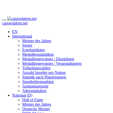
canoeslalom.net
EN
International
Meister des Jahres
Sieger
Ergebnislisten
Medaillenstatistiken
Medaillengewinner / Disziplinen
Medaillengewinner / Veranstaltungen
Teilnehmerzahlen
Anzahl Sportler pro Nation
Statistik nach Platzierungen
Sportlerbiographien
Austragungsorte
Altersstatisiken
National (D)
Hall of Fame
Meister des Jahres
Deutsche Meister