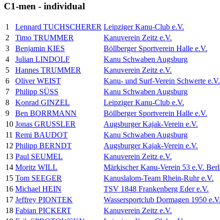
C1-men - individual
1
Lennard TUCHSCHERER
Leipziger Kanu-Club e.V.
2
Timo TRUMMER
Kanuverein Zeitz e.V.
3
Benjamin KIES
Böllberger Sportverein Halle e.V.
4
Julian LINDOLF
Kanu Schwaben Augsburg
5
Hannes TRUMMER
Kanuverein Zeitz e.V.
6
Oliver WEIST
Kanu- und Surf-Verein Schwerte e.V.
7
Philipp SÜSS
Kanu Schwaben Augsburg
8
Konrad GINZEL
Leipziger Kanu-Club e.V.
9
Ben BORRMANN
Böllberger Sportverein Halle e.V.
10
Jonas GRUSSLER
Augsburger Kajak-Verein e.V.
11
Remi BAUDOT
Kanu Schwaben Augsburg
12
Philipp BERNDT
Augsburger Kajak-Verein e.V.
13
Paul SEUMEL
Kanuverein Zeitz e.V.
14
Moritz WILL
Märkischer Kanu-Verein 53 e.V. Berl
15
Tom SEEGER
Kanuslalom-Team Rhein-Ruhr e.V.
16
Michael HEIN
TSV 1848 Frankenberg Eder e.V.
17
Jeffrey PIONTEK
Wassersportclub Dormagen 1950 e.V
18
Fabian PICKERT
Kanuverein Zeitz e.V.