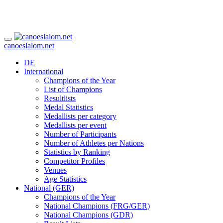
canoeslalom.net
DE
International
Champions of the Year
List of Champions
Resultlists
Medal Statistics
Medallists per category
Medallists per event
Number of Participants
Number of Athletes per Nations
Statistics by Ranking
Competitor Profiles
Venues
Age Statistics
National (GER)
Champions of the Year
National Champions (FRG/GER)
National Champions (GDR)