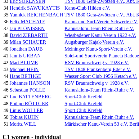
33
Eric SÖRENSEN
TSV 1880 Gera-Zwötzen e.V., Abt. 
34
Hendrik SAWUKAYTIS
Kanu-Club Hilden e.V.
35
Yannick REICHENBACH
TSV 1880 Gera-Zwötzen e.V., Abt. 
36
Felix MACHATE
Kanu- und Surf-Verein Schwerte e.V.
37
Jan PLÖNISSEN
Kanuslalom-Team Rhein-Ruhr e.V.
38
David ZIEBARTH
Wiesbadener Kanu-Verein 1922 e.V.
39
Milan SCHAUER
Augsburger Kajak-Verein e.V.
40
Jonathan DAUB
Meininger Kanu-Sport-Verein e.V.
41
Jannis URBAN
Spiel-und Sportverein Planeta Radebe
42
Mart BLUME
RSV Braunschweig v. 1928 e.V.
43
Michael HEIN
TSV 1848 Frankenberg Eder e.V.
44
Hans BETHGE
Wasser-Sport-Club 1956 Ketsch e.V.
45
Johannes HANSON
RSV Braunschweig v. 1928 e.V.
46
Sebastian POLLE
Kanuslalom-Team Rhein-Ruhr e.V.
47
Luc BATTENBERG
Sport-Club Krefeld
48
Philipp RÖTTGER
Sport-Club Krefeld
49
Linus WOLLER
Sport-Club Krefeld
50
Tobias KUHN
Kanuslalom-Team Rhein-Ruhr e.V.
51
Moritz WILL
Märkischer Kanu-Verein 53 e.V. Berl
C1 women - individual