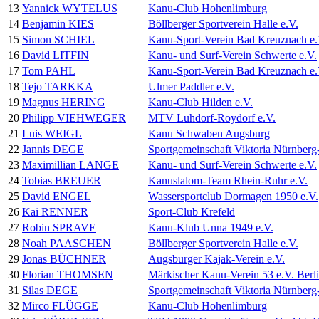
13
Yannick WYTELUS
Kanu-Club Hohenlimburg
14
Benjamin KIES
Böllberger Sportverein Halle e.V.
15
Simon SCHIEL
Kanu-Sport-Verein Bad Kreuznach e.
16
David LITFIN
Kanu- und Surf-Verein Schwerte e.V.
17
Tom PAHL
Kanu-Sport-Verein Bad Kreuznach e.
18
Tejo TARKKA
Ulmer Paddler e.V.
19
Magnus HERING
Kanu-Club Hilden e.V.
20
Philipp VIEHWEGER
MTV Luhdorf-Roydorf e.V.
21
Luis WEIGL
Kanu Schwaben Augsburg
22
Jannis DEGE
Sportgemeinschaft Viktoria Nürnberg
23
Maximillian LANGE
Kanu- und Surf-Verein Schwerte e.V.
24
Tobias BREUER
Kanuslalom-Team Rhein-Ruhr e.V.
25
David ENGEL
Wassersportclub Dormagen 1950 e.V.
26
Kai RENNER
Sport-Club Krefeld
27
Robin SPRAVE
Kanu-Klub Unna 1949 e.V.
28
Noah PAASCHEN
Böllberger Sportverein Halle e.V.
29
Jonas BÜCHNER
Augsburger Kajak-Verein e.V.
30
Florian THOMSEN
Märkischer Kanu-Verein 53 e.V. Berl
31
Silas DEGE
Sportgemeinschaft Viktoria Nürnberg
32
Mirco FLÜGGE
Kanu-Club Hohenlimburg