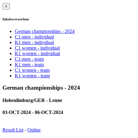
×
Inhaltsverzeichnis
German championships - 2024
C1-men - individual
K1 men - individual
C1 women - individual
K1 women - individual
C1-men - team
K1 men - team
C1 women - team
K1 women - team
German championships - 2024
Hohenlimburg/GER - Lenne
03-OCT-2024 - 06-OCT-2024
Result List
-
Online