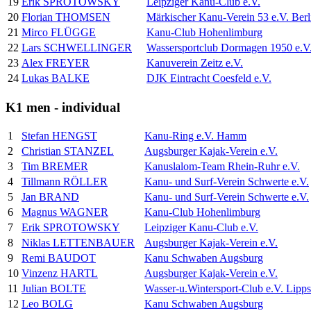
19
Erik SPROTOWSKY
Leipziger Kanu-Club e.V.
20
Florian THOMSEN
Märkischer Kanu-Verein 53 e.V. Berl
21
Mirco FLÜGGE
Kanu-Club Hohenlimburg
22
Lars SCHWELLINGER
Wassersportclub Dormagen 1950 e.V
23
Alex FREYER
Kanuverein Zeitz e.V.
24
Lukas BALKE
DJK Eintracht Coesfeld e.V.
K1 men - individual
1
Stefan HENGST
Kanu-Ring e.V. Hamm
2
Christian STANZEL
Augsburger Kajak-Verein e.V.
3
Tim BREMER
Kanuslalom-Team Rhein-Ruhr e.V.
4
Tillmann RÖLLER
Kanu- und Surf-Verein Schwerte e.V.
5
Jan BRAND
Kanu- und Surf-Verein Schwerte e.V.
6
Magnus WAGNER
Kanu-Club Hohenlimburg
7
Erik SPROTOWSKY
Leipziger Kanu-Club e.V.
8
Niklas LETTENBAUER
Augsburger Kajak-Verein e.V.
9
Remi BAUDOT
Kanu Schwaben Augsburg
10
Vinzenz HARTL
Augsburger Kajak-Verein e.V.
11
Julian BOLTE
Wasser-u.Wintersport-Club e.V. Lipps
12
Leo BOLG
Kanu Schwaben Augsburg