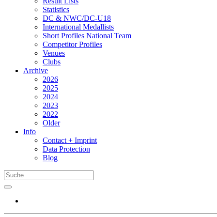
Result Lists
Statistics
DC & NWC/DC-U18
International Medallists
Short Profiles National Team
Competitor Profiles
Venues
Clubs
Archive
2026
2025
2024
2023
2022
Older
Info
Contact + Imprint
Data Protection
Blog