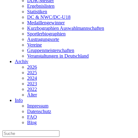
DDR-Meister
Ergebnislisten
Statistiken
DC & NWC/DC-U18
Medaillengewinner
Kurzbographien Auswahlmannschaften
Sportlerbiographien
Austragungsorte
Vereine
Gruppenmeisterschaften
Veranstaltungen in Deutschland
Archiv
2026
2025
2024
2023
2022
Älter
Info
Impressum
Datenschutz
FAQ
Blog