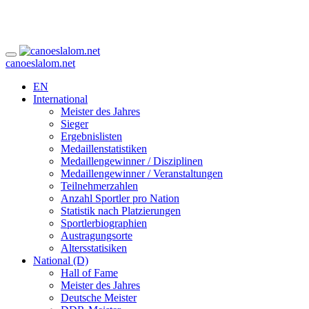
canoeslalom.net
EN
International
Meister des Jahres
Sieger
Ergebnislisten
Medaillenstatistiken
Medaillengewinner / Disziplinen
Medaillengewinner / Veranstaltungen
Teilnehmerzahlen
Anzahl Sportler pro Nation
Statistik nach Platzierungen
Sportlerbiographien
Austragungsorte
Altersstatisiken
National (D)
Hall of Fame
Meister des Jahres
Deutsche Meister