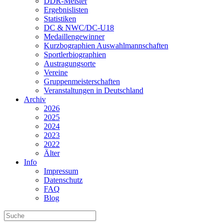
DDR-Meister
Ergebnislisten
Statistiken
DC & NWC/DC-U18
Medaillengewinner
Kurzbographien Auswahlmannschaften
Sportlerbiographien
Austragungsorte
Vereine
Gruppenmeisterschaften
Veranstaltungen in Deutschland
Archiv
2026
2025
2024
2023
2022
Älter
Info
Impressum
Datenschutz
FAQ
Blog