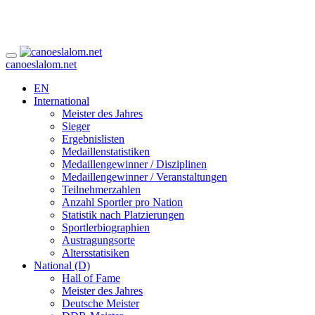
canoeslalom.net
EN
International
Meister des Jahres
Sieger
Ergebnislisten
Medaillenstatistiken
Medaillengewinner / Disziplinen
Medaillengewinner / Veranstaltungen
Teilnehmerzahlen
Anzahl Sportler pro Nation
Statistik nach Platzierungen
Sportlerbiographien
Austragungsorte
Altersstatisiken
National (D)
Hall of Fame
Meister des Jahres
Deutsche Meister